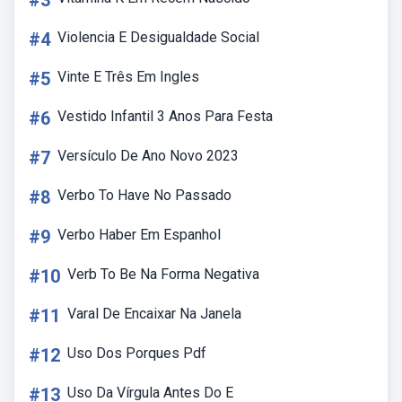
#3
#4
Violencia E Desigualdade Social
#5
Vinte E Três Em Ingles
#6
Vestido Infantil 3 Anos Para Festa
#7
Versículo De Ano Novo 2023
#8
Verbo To Have No Passado
#9
Verbo Haber Em Espanhol
#10
Verb To Be Na Forma Negativa
#11
Varal De Encaixar Na Janela
#12
Uso Dos Porques Pdf
#13
Uso Da Vírgula Antes Do E