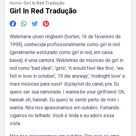
Home
>
Girl In Red Tradução
Girl In Red Tradução
Webmarie ulven ringheim (horten, 16 de fevereiro de
1999), conhecida profissionalmente como girl in red
(geralmente estilizado como girl in red, em caixa
baixa), é uma cantora. Webletras de músicas de girl in
red como 'bad idea!', 'girls', 'it would feel like this', 'we
fell in love in october', 'i'll die anyway', 'midnight love' e
mais músicas para ouvir! 🌼playlist do canal, pra. Eu
quero ser sua namorada. I wanna be your girlfriend. Oh,
hannah oh, hannah. Eu quero te sentir perto de mim i
wanna. Nós nos apaixonamos em outubro. Fumando
cigarros no telhado. Você é linda e eu adoro essa
vista.