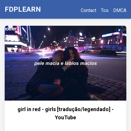
FDPLEARN
Contact
Tos
DMCA
girl in red - girls [tradução/legendado] -
YouTube