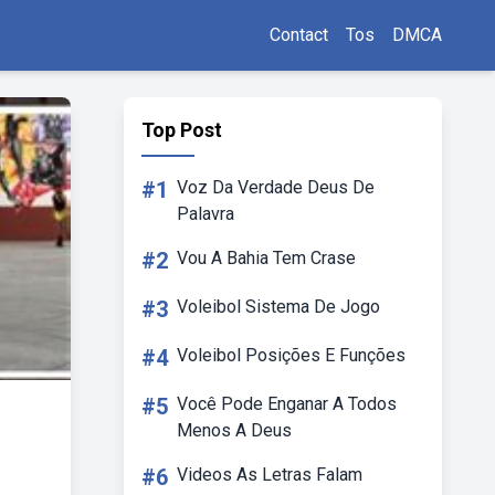
Contact
Tos
DMCA
Top Post
#1
Voz Da Verdade Deus De
Palavra
#2
Vou A Bahia Tem Crase
#3
Voleibol Sistema De Jogo
#4
Voleibol Posições E Funções
#5
Você Pode Enganar A Todos
Menos A Deus
#6
Videos As Letras Falam