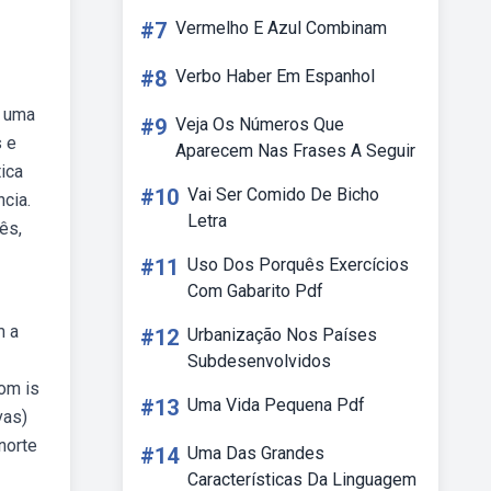
#7
Vermelho E Azul Combinam
#8
Verbo Haber Em Espanhol
r uma
#9
Veja Os Números Que
s e
Aparecem Nas Frases A Seguir
tica
#10
Vai Ser Comido De Bicho
cia.
Letra
ês,
#11
Uso Dos Porquês Exercícios
Com Gabarito Pdf
m a
#12
Urbanização Nos Países
Subdesenvolvidos
om is
#13
Uma Vida Pequena Pdf
vas)
norte
#14
Uma Das Grandes
Características Da Linguagem