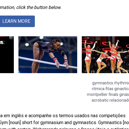
mation, click the button below.
LEARN MORE
gymnastics rhythmi
ritmica fitas ginastic
montpellier finals ginás
acrobatic relacionad
tica em inglês e acompanhe os termos usados nas competições
s. Gym [noun] short for gymnasium and gymnastics. Gymnastics [n