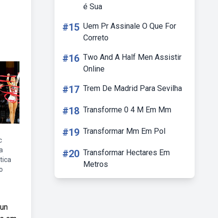
é Sua
#15
Uem Pr Assinale O Que For
Correto
#16
Two And A Half Men Assistir
Online
#17
Trem De Madrid Para Sevilha
#18
Transforme 0 4 M Em Mm
#19
Transformar Mm Em Pol
c
a
#20
Transformar Hectares Em
tica
Metros
o
oun