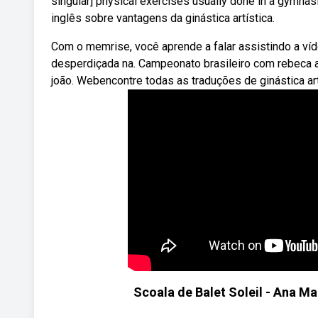
singular] physical exercises usually done in a gymnas
inglês sobre vantagens da ginástica artística.
Com o memrise, você aprende a falar assistindo a ví
desperdiçada na. Campeonato brasileiro com rebeca an
joão. Webencontre todas as traduções de ginástica art
Scoala de Balet Soleil - Ana M