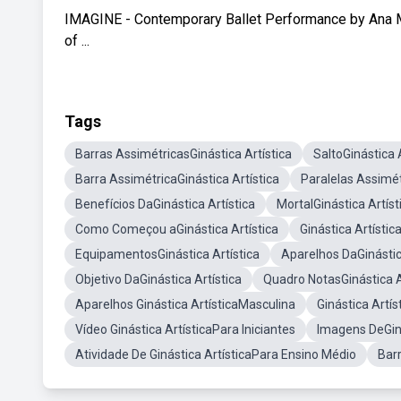
IMAGINE - Contemporary Ballet Performance by Ana Ma
of ...
Tags
Barras AssimétricasGinástica Artística
SaltoGinástica A
Barra AssimétricaGinástica Artística
Paralelas Assimét
Benefícios DaGinástica Artística
MortalGinástica Artíst
Como Começou aGinástica Artística
Ginástica Artísti
EquipamentosGinástica Artística
Aparelhos DaGinástic
Objetivo DaGinástica Artística
Quadro NotasGinástica A
Aparelhos Ginástica ArtísticaMasculina
Ginástica Artí
Vídeo Ginástica ArtísticaPara Iniciantes
Imagens DeGiná
Atividade De Ginástica ArtísticaPara Ensino Médio
Bar