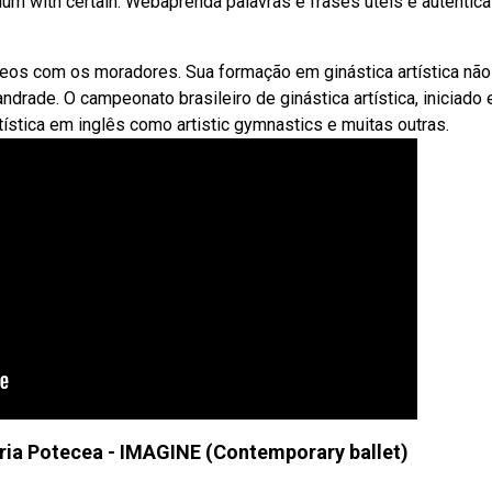
ium with certain. Webaprenda palavras e frases úteis e autêntic
deos com os moradores. Sua formação em ginástica artística não
drade. O campeonato brasileiro de ginástica artística, iniciado
ística em inglês como artistic gymnastics e muitas outras.
aria Potecea - IMAGINE (Contemporary ballet)