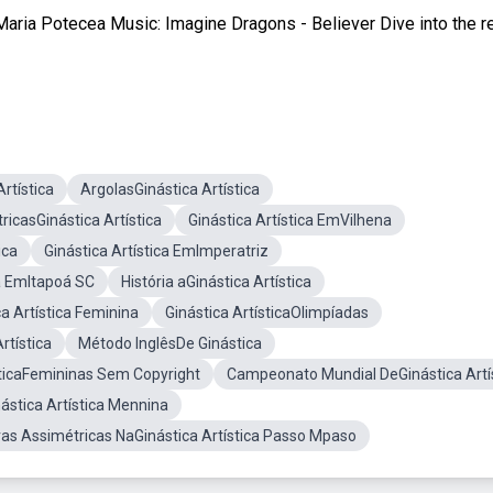
ria Potecea Music: Imagine Dragons - Believer Dive into the r
rtística
ArgolasGinástica Artística
ricasGinástica Artística
Ginástica Artística EmVilhena
ica
Ginástica Artística EmImperatriz
ca EmItapoá SC
História aGinástica Artística
a Artística Feminina
Ginástica ArtísticaOlimpíadas
rtística
Método InglêsDe Ginástica
sticaFemininas Sem Copyright
Campeonato Mundial DeGinástica Artí
stica Artística Mennina
ras Assimétricas NaGinástica Artística Passo Mpaso