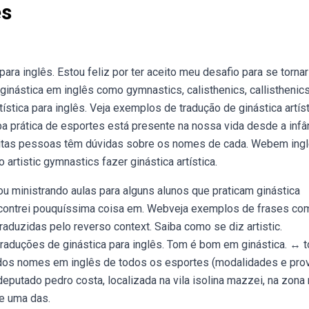
es
para inglês. Estou feliz por ter aceito meu desafio para se torna
ginástica em inglês como gymnastics, calisthenics, callisthenic
ística para inglês. Veja exemplos de tradução de ginástica artís
a prática de esportes está presente na nossa vida desde a infân
itas pessoas têm dúvidas sobre os nomes de cada. Webem ingl
o artistic gymnastics fazer ginástica artística.
ou ministrando aulas para alguns alunos que praticam ginástica
encontrei pouquíssima coisa em. Webveja exemplos de frases co
raduzidas pelo reverso context. Saiba como se diz artistic.
raduções de ginástica para inglês. Tom é bom em ginástica. ↔ t
) dos nomes em inglês de todos os esportes (modalidades e pro
putado pedro costa, localizada na vila isolina mazzei, na zona 
de uma das.