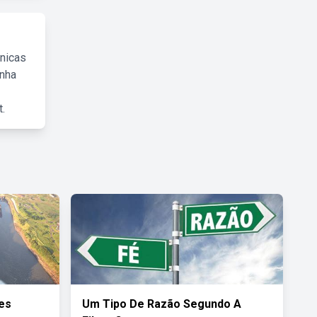
cnicas
inha
.
des
Um Tipo De Razão Segundo A