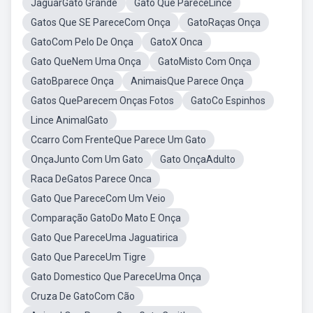
JaguarGato Grande
Gato Que PareceLince
Gatos Que SE PareceCom Onça
GatoRaças Onça
GatoCom Pelo De Onça
GatoX Onca
Gato QueNem Uma Onça
GatoMisto Com Onça
GatoBparece Onça
AnimaisQue Parece Onça
Gatos QueParecem Onças Fotos
GatoCo Espinhos
Lince AnimalGato
Ccarro Com FrenteQue Parece Um Gato
OnçaJunto Com Um Gato
Gato OnçaAdulto
Raca DeGatos Parece Onca
Gato Que PareceCom Um Veio
Comparação GatoDo Mato E Onça
Gato Que PareceUma Jaguatirica
Gato Que PareceUm Tigre
Gato Domestico Que PareceUma Onça
Cruza De GatoCom Cão