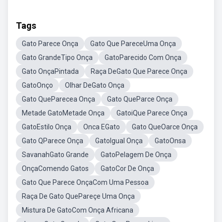
Tags
Gato Parece Onça
Gato Que PareceUma Onça
Gato GrandeTipo Onça
GatoParecido Com Onça
Gato OnçaPintada
Raça DeGato Que Parece Onça
GatoOnço
Olhar DeGato Onça
Gato QueParecea Onça
Gato QueParce Onça
Metade GatoMetade Onça
GatoiQue Parece Onça
GatoEstilo Onça
Onca EGato
Gato QueOarce Onça
Gato QParece Onça
GatoIgual Onça
GatoOnsa
SavanahGato Grande
GatoPelagem De Onça
OnçaComendo Gatos
GatoCor De Onça
Gato Que Parece OnçaCom Uma Pessoa
Raça De Gato QuePareçe Uma Onça
Mistura De GatoCom Onça Africana