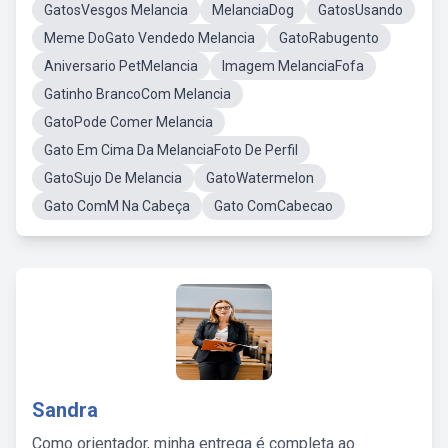
GatosVesgos Melancia
MelanciaDog
GatosUsando
Meme DoGato Vendedo Melancia
GatoRabugento
Aniversario PetMelancia
Imagem MelanciaFofa
Gatinho BrancoCom Melancia
GatoPode Comer Melancia
Gato Em Cima Da MelanciaFoto De Perfil
GatoSujo De Melancia
GatoWatermelon
Gato ComM Na Cabeça
Gato ComCabecao
Sandra
Como orientador, minha entrega é completa ao