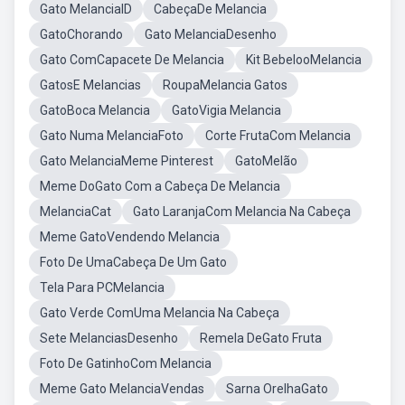
Gato MelanciaID
CabeçaDe Melancia
GatoChorando
Gato MelanciaDesenho
Gato ComCapacete De Melancia
Kit BebelooMelancia
GatosE Melancias
RoupaMelancia Gatos
GatoBoca Melancia
GatoVigia Melancia
Gato Numa MelanciaFoto
Corte FrutaCom Melancia
Gato MelanciaMeme Pinterest
GatoMelão
Meme DoGato Com a Cabeça De Melancia
MelanciaCat
Gato LaranjaCom Melancia Na Cabeça
Meme GatoVendendo Melancia
Foto De UmaCabeça De Um Gato
Tela Para PCMelancia
Gato Verde ComUma Melancia Na Cabeça
Sete MelanciasDesenho
Remela DeGato Fruta
Foto De GatinhoCom Melancia
Meme Gato MelanciaVendas
Sarna OrelhaGato