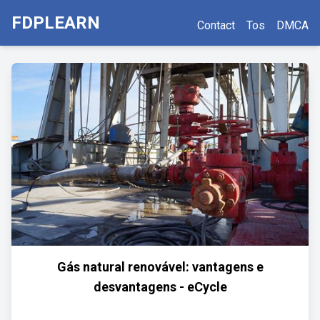
FDPLEARN
Contact
Tos
DMCA
Gás natural renovável: vantagens e
desvantagens - eCycle