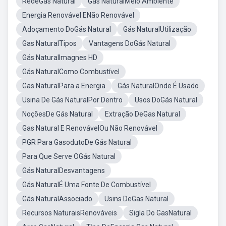
RedeGás Natural
Gás NaturalMeio Ambiente
Energia Renovável ENão Renovável
Adoçamento DoGás Natural
Gás NaturalUtilização
Gas NaturalTipos
Vantagens DoGás Natural
Gás NaturalImagnes HD
Gás NaturalComo Combustível
Gas NaturalPara a Energia
Gás NaturalOnde É Usado
Usina De Gás NaturalPor Dentro
Usos DoGás Natural
NoçõesDe Gás Natural
Extração DeGas Natural
Gas Natural E RenovávelOu Não Renovável
PGR Para GasodutoDe Gás Natural
Para Que Serve OGás Natural
Gás NaturalDesvantagens
Gás NaturalÉ Uma Fonte De Combustível
Gás NaturalAssociado
Usins DeGas Natural
Recursos NaturaisRenováveis
Sigla Do GasNatural