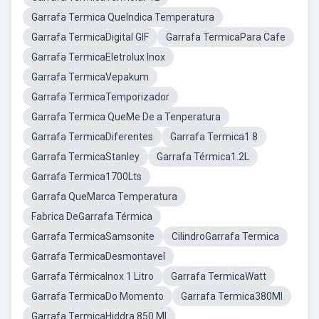
Garrafa Termica QueIndica Temperatura
Garrafa TermicaDigital GIF
Garrafa TermicaPara Cafe
Garrafa TermicaEletrolux Inox
Garrafa TermicaVepakum
Garrafa TermicaTemporizador
Garrafa Termica QueMe De a Tenperatura
Garrafa TermicaDiferentes
Garrafa Termica1 8
Garrafa TermicaStanley
Garrafa Térmica1.2L
Garrafa Termica1700Lts
Garrafa QueMarca Temperatura
Fabrica DeGarrafa Térmica
Garrafa TermicaSamsonite
CilindroGarrafa Termica
Garrafa TermicaDesmontavel
Garrafa TérmicaInox 1 Litro
Garrafa TermicaWatt
Garrafa TermicaDo Momento
Garrafa Termica380Ml
Garrafa TermicaHiddra 850 Ml