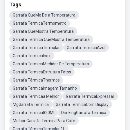
Tags
Garrafa QueMe De a Temperatura
Garrafa TermicaTermometro
Garrafa QueMostra Temperatura
Garrafa Térmica QueMostra Temperatura
Garrafa TermicaTermolar
Garrafa TermicaAzul
Garrafa TermicaInox
Garrafa TermicaMedidor De Temperatura
Garrafa TermicaEstrutura Fotos
Garrafa TérmicaThermos
Garrafa TermicaImagem Tamanho
Garrafa Termicaa Melhor
Garrafa TermicaExpressar
MgGarrafa Termica
Garrafa TérmicaCom Display
Garrafa Termica820Ml
DrinkingGarrafa Termica
Melhor Garrafa TérmicaPara Café
Garrafa TérmicaTermolar 1L