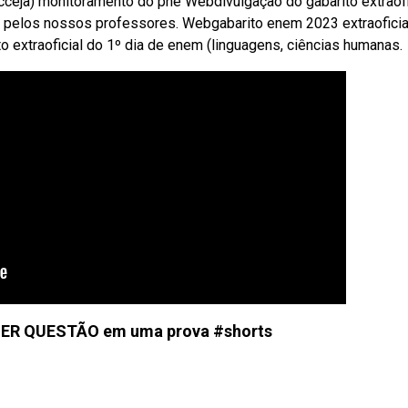
cceja) monitoramento do pne Webdivulgação do gabarito extraofi
 pelos nossos professores. Webgabarito enem 2023 extraoficia
to extraoficial do 1º dia de enem (linguagens, ciências humanas.
ER QUESTÃO em uma prova #shorts