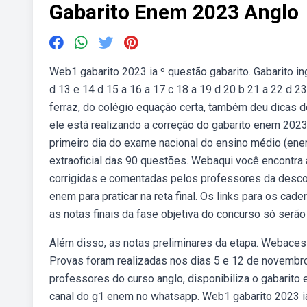
Gabarito Enem 2023 Anglo
Web1 gabarito 2023 ia º questão gabarito. Gabarito ingl
d 13 e 14 d 15 a 16 a 17 c 18 a 19 d 20 b 21 a 22 d 
ferraz, do colégio equação certa, também deu dicas 
ele está realizando a correção do gabarito enem 2023
primeiro dia do exame nacional do ensino médio (enem)
extraoficial das 90 questões. Webaqui você encontra
corrigidas e comentadas pelos professores da descom
enem para praticar na reta final. Os links para os ca
as notas finais da fase objetiva do concurso só serão
Além disso, as notas preliminares da etapa. Webaces
Provas foram realizadas nos dias 5 e 12 de novembro
professores do curso anglo, disponibiliza o gabarito e
canal do g1 enem no whatsapp. Web1 gabarito 2023 ia º