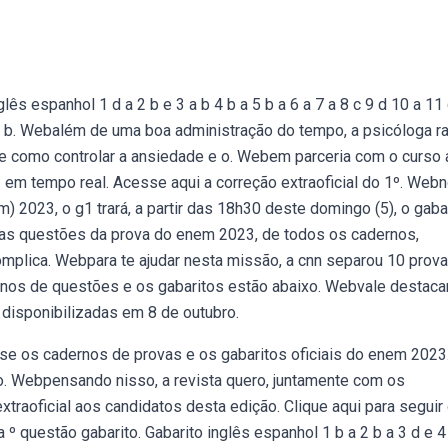
ês espanhol 1 d a 2 b e 3 a b 4 b a 5 b a 6 a 7 a 8 c 9 d 10 a 11
23 b. Webalém de uma boa administração do tempo, a psicóloga r
de como controlar a ansiedade e o. Webem parceria com o curso 
 em tempo real. Acesse aqui a correção extraoficial do 1º. Web
 2023, o g1 trará, a partir das 18h30 deste domingo (5), o gaba
 as questões da prova do enem 2023, de todos os cadernos,
plica. Webpara te ajudar nesta missão, a cnn separou 10 prov
dernos de questões e os gabaritos estão abaixo. Webvale destaca
 disponibilizadas em 8 de outubro.
se os cadernos de provas e os gabaritos oficiais do enem 2023
. Webpensando nisso, a revista quero, juntamente com os
xtraoficial aos candidatos desta edição. Clique aqui para seguir
 questão gabarito. Gabarito inglês espanhol 1 b a 2 b a 3 d e 4