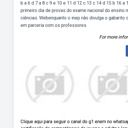
b a 6 d 7 a 8 c 9 e 10 e 11 d 12 c 13 c 14 d 15 b 16 a 
primeiro dia de provas do exame nacional do ensino 
ciências. Webenquanto o inep não divulga o gabarito ofi
em parceria com os professores.
For more infor
Clique aqui para seguir o canal do g1 enem no what