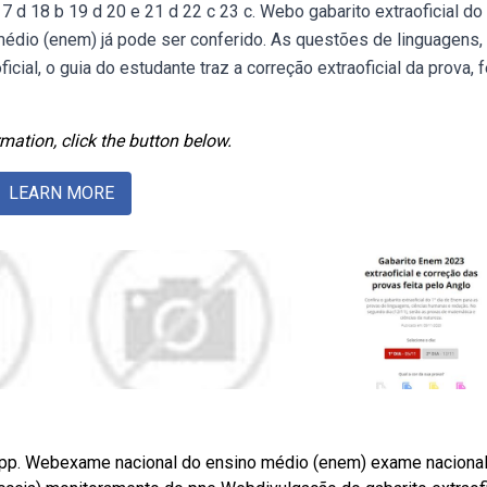
17 d 18 b 19 d 20 e 21 d 22 c 23 c. Webo gabarito extraoficial do
médio (enem) já pode ser conferido. As questões de linguagens,
cial, o guia do estudante traz a correção extraoficial da prova, f
mation, click the button below.
LEARN MORE
sapp. Webexame nacional do ensino médio (enem) exame nacional