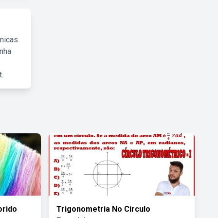
cnicas
inha
.
orido
Trigonometria No Circulo