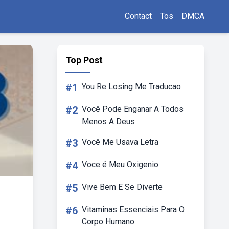
Contact
Tos
DMCA
Top Post
#1
You Re Losing Me Traducao
#2
Você Pode Enganar A Todos
Menos A Deus
#3
Você Me Usava Letra
#4
Voce é Meu Oxigenio
#5
Vive Bem E Se Diverte
#6
Vitaminas Essenciais Para O
Corpo Humano