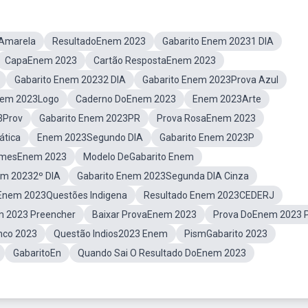
 Amarela
ResultadoEnem 2023
Gabarito Enem 20231 DIA
CapaEnem 2023
Cartão RespostaEnem 2023
Gabarito Enem 20232 DIA
Gabarito Enem 2023Prova Azul
em 2023Logo
Caderno DoEnem 2023
Enem 2023Arte
3Prov
Gabarito Enem 2023PR
Prova RosaEnem 2023
ática
Enem 2023Segundo DIA
Gabarito Enem 2023P
mesEnem 2023
Modelo DeGabarito Enem
m 20232º DIA
Gabarito Enem 2023Segunda DIA Cinza
Enem 2023Questões Indigena
Resultado Enem 2023CEDERJ
m 2023 Preencher
Baixar ProvaEnem 2023
Prova DoEnem 2023 
nco 2023
Questão Indios2023 Enem
PismGabarito 2023
GabaritoEn
Quando Sai O Resultado DoEnem 2023