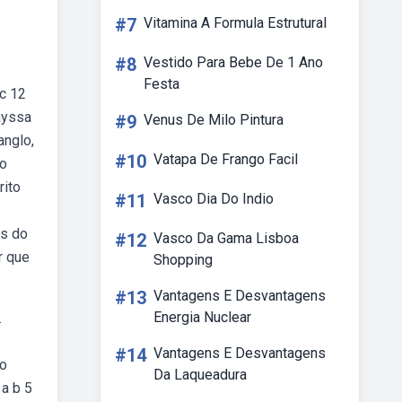
#7
Vitamina A Formula Estrutural
#8
Vestido Para Bebe De 1 Ano
Festa
 c 12
ayssa
#9
Venus De Milo Pintura
anglo,
#10
Vatapa De Frango Facil
no
rito
#11
Vasco Dia Do Indio
as do
#12
Vasco Da Gama Lisboa
r que
Shopping
#13
Vantagens E Desvantagens
Energia Nuclear
.
#14
Vantagens E Desvantagens
 o
Da Laqueadura
 a b 5