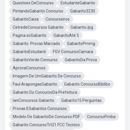
Questoes DeConcurso
EstudanteGabarito
PintandoGabarito Concurso
Gabarito3230
GabaritoCaixa
Concurseiros
CetredeConcursos Gabarito
GabaritoJpg
Pagina soGabarito
GabaritoAté 5
Gabarito. Provas Marcado
GabaritoPmmg
GabaritoEstudanti
FGV ConcursoCamara
GabaritoVerde Concurso
GabaritoDa Prova
AprovaConcursos
Imagem De UmGabarito De Concurso
Faul ArapongasGabarito
Gabarito ConcursoBiblibo
Gabarito Do ConcursoDa Prefeitura
IanConcursos Gabarito
Gabarito15 Perguntas
Provas EGabaritos Concursos
Modelo De GabaritoDe Concurso PDF
ConcursoPmba
Gabarito ConcursoTrt21 FCC Tecnico