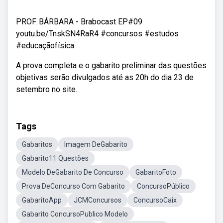
PROF. BÁRBARA - Brabocast EP#09
youtu.be/TnskSN4RaR4 #concursos #estudos
#educaçãofísica.
A prova completa e o gabarito preliminar das questões
objetivas serão divulgados até as 20h do dia 23 de
setembro no site.
Tags
Gabaritos
Imagem DeGabarito
Gabarito11 Questões
Modelo DeGabarito De Concurso
GabaritoFoto
Prova DeConcurso Com Gabarito
ConcursoPúblico
GabaritoApp
JCMConcursos
ConcursoCaix
Gabarito ConcursoPublico Modelo