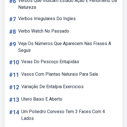
#6
Verbos Que Indicam Estado Ação E Fenomeno Da
Natureza
#7
Verbos Irregulares Do Ingles
#8
Verbo Watch No Passado
#9
Veja Os Números Que Aparecem Nas Frases A
Seguir
#10
Veias Do Pescoço Entupidas
#11
Vasos Com Plantas Naturais Para Sala
#12
Variação De Entalpia Exercicios
#13
Utero Baixo E Aberto
#14
Um Poliedro Convexo Tem 3 Faces Com 4
Lados