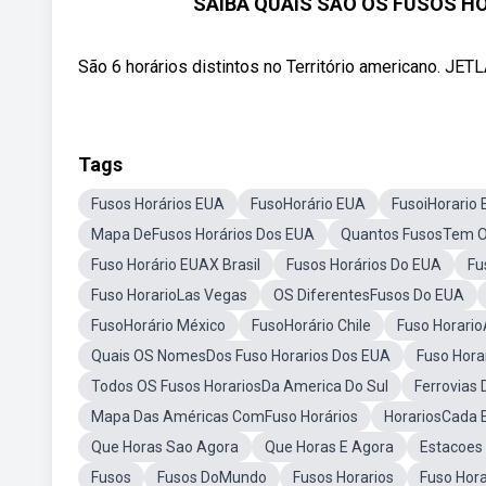
SAIBA QUAIS SÃO OS FUSOS H
São 6 horários distintos no Território americano. JET
Tags
Fusos Horários EUA
FusoHorário EUA
FusoiHorario
Mapa DeFusos Horários Dos EUA
Quantos FusosTem 
Fuso Horário EUAX Brasil
Fusos Horários Do EUA
Fu
Fuso HorarioLas Vegas
OS DiferentesFusos Do EUA
FusoHorário México
FusoHorário Chile
Fuso Horari
Quais OS NomesDos Fuso Horarios Dos EUA
Fuso Hora
Todos OS Fusos HorariosDa America Do Sul
Ferrovias
Mapa Das Américas ComFuso Horários
HorariosCada 
Que Horas Sao Agora
Que Horas E Agora
Estacoes
Fusos
Fusos DoMundo
Fusos Horarios
Fuso Hora