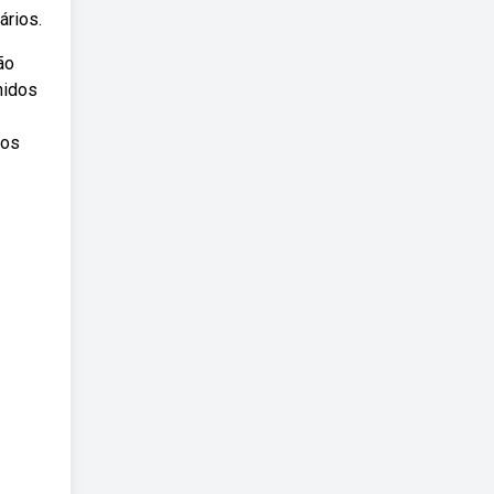
ários.
ão
nidos
ros