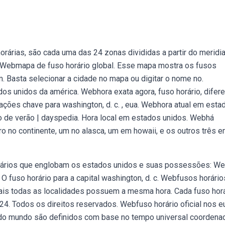
árias, são cada uma das 24 zonas divididas a partir do meridi
. Webmapa de fuso horário global. Esse mapa mostra os fusos
m. Basta selecionar a cidade no mapa ou digitar o nome no.
os unidos da américa. Webhora exata agora, fuso horário, difer
mações chave para washington, d. c. , eua. Webhora atual em esta
rio de verão | dayspedia. Hora local em estados unidos. Webhá
ro no continente, um no alasca, um em howaii, e os outros três 
orários que englobam os estados unidos e suas possessões: W
. O fuso horário para a capital washington, d. c. Webfusos horári
uais todas as localidades possuem a mesma hora. Cada fuso hor
4. Todos os direitos reservados. Webfuso horário oficial nos e
 do mundo são definidos com base no tempo universal coordenad