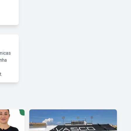
cnicas
inha
.