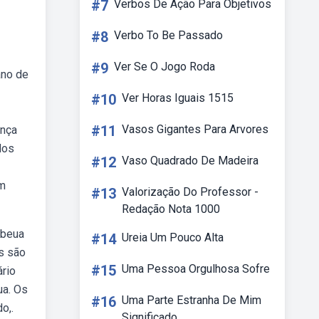
#7
Verbos De Ação Para Objetivos
#8
Verbo To Be Passado
#9
Ver Se O Jogo Roda
ano de
#10
Ver Horas Iguais 1515
#11
Vasos Gigantes Para Arvores
ença
dos
#12
Vaso Quadrado De Madeira
em
#13
Valorização Do Professor -
Redação Nota 1000
ebeua
#14
Ureia Um Pouco Alta
os são
#15
Uma Pessoa Orgulhosa Sofre
ário
ua. Os
#16
Uma Parte Estranha De Mim
o,.
Significado