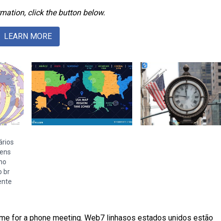
mation, click the button below.
LEARN MORE
ários
ens
no
o br
ente
time for a phone meeting. Web7 linhasos estados unidos estão