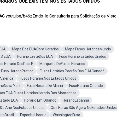
ORÁRIOS QUE EXISTEM NOS ESTADOS UNIDOS
LAG youtu.be/b46zZmdp-Ig Consultoria para Solicitação de Visto .
 EUA
Mapa Dos EUACom Horarios
Mapa Fusos HoráriosMundo
OS EUA
Horário LesteDos EUA
Fuso Horario Estados Unidos
so Horario DosPais E
Marquete DeFusos Horarios
Fuso HorarioPratico
Fusos Horários Padrão Dos EUACanadá
oAmerica
Fusos HorariosNos Estados Unidos
rioNova York
Fuso HorarioDe Miami
FusoHorário Orlando
 Dos EUA Fusos HoráriosHorário Das Montanhas
Estado EUA
Horário Em Orlando
HorarioEspanha
 Do Ano NosEstados Unidos
Que Horas São Agora NoEstados Unidos
rioBrasil
EspanhaHorario
WashingtonFuso