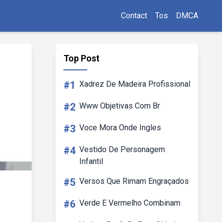
Contact
Tos
DMCA
Top Post
#1
Xadrez De Madeira Profissional
#2
Www Objetivas Com Br
#3
Voce Mora Onde Ingles
#4
Vestido De Personagem
Infantil
#5
Versos Que Rimam Engraçados
#6
Verde E Vermelho Combinam