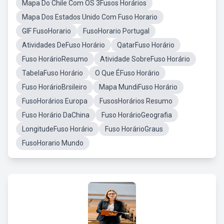
Mapa Do Chile Com OS 3Fusos Horários
Mapa Dos Estados Unido Com Fuso Horario
GIF FusoHorario
FusoHorario Portugal
Atividades DeFuso Horário
QatarFuso Horário
Fuso HorárioResumo
Atividade SobreFuso Horário
TabelaFuso Horário
O Que ÉFuso Horário
Fuso HorárioBrsileiro
Mapa MundiFuso Horário
FusoHorários Europa
FusosHorários Resumo
Fuso Horário DaChina
Fuso HorárioGeografia
LongitudeFuso Horário
Fuso HorárioGraus
FusoHorario Mundo