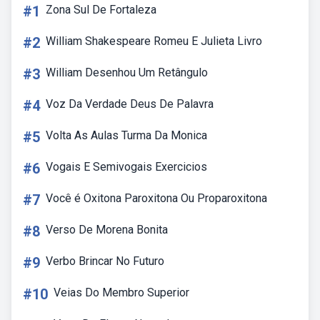
#1
Zona Sul De Fortaleza
#2
William Shakespeare Romeu E Julieta Livro
#3
William Desenhou Um Retângulo
#4
Voz Da Verdade Deus De Palavra
#5
Volta As Aulas Turma Da Monica
#6
Vogais E Semivogais Exercicios
#7
Você é Oxitona Paroxitona Ou Proparoxitona
#8
Verso De Morena Bonita
#9
Verbo Brincar No Futuro
#10
Veias Do Membro Superior