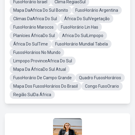
FusoHorário Israel
Clima RegiaoSul
Mapa DaAfrica Do Sul Bonito
FusoHorário Argentina
Climas DaAfrica Do Sul
África Do SulVegetação
FusoHorário Marocos
FusoHorário Lin Has
Planícies ÁfricaDo Sul
Africa Do SulLimpopo
África Do SulTime
FusoHorário Mundial Tabela
FusosHorários No Mundo
Limpopo ProvinceAfrica Do Sul
Mapa Da ÁfricaDo Sul Atual
FusoHorário De Campo Grande
Quadro FusosHorários
Mapa Dos FusosHorários Do Brasil
Congo FusoOrario
Região SulDa África