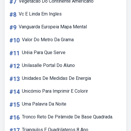
#7
Vegetacao Do Continente Americano
#8
Vc E Linda Em Ingles
#9
Vanguarda Europeia Mapa Mental
#10
Valor Do Metro Da Grama
#11
Uréia Para Que Serve
#12
Unilasalle Portal Do Aluno
#13
Unidades De Medidas De Energia
#14
Unicórnio Para Imprimir E Colorir
#15
Uma Palavra Da Noite
#16
Tronco Reto De Pirâmide De Base Quadrada.
#17
Triangulos E Quadrilateros 8 Ano