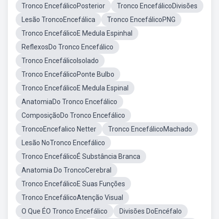
Tronco EncefálicoPosterior
Tronco EncefálicoDivisões
Lesão TroncoEncefálica
Tronco EncefálicoPNG
Tronco EncefálicoE Medula Espinhal
ReflexosDo Tronco Encefálico
Tronco EncefálicoIsolado
Tronco EncefálicoPonte Bulbo
Tronco EncefálicoE Medula Espinal
AnatomiaDo Tronco Encefálico
ComposiçãoDo Tronco Encefálico
TroncoEncefalico Netter
Tronco EncefálicoMachado
Lesão NoTronco Encefálico
Tronco EncefálicoÉ Substância Branca
Anatomia Do TroncoCerebral
Tronco EncefálicoE Suas Funções
Tronco EncefálicoAtenção Visual
O Que ÉO Tronco Encefálico
Divisões DoEncéfalo