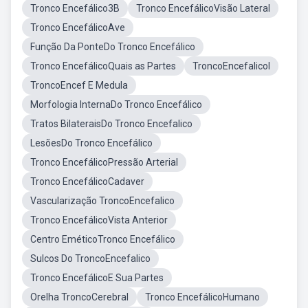
Tronco Encefálico3B
Tronco EncefálicoVisão Lateral
Tronco EncefálicoAve
Função Da PonteDo Tronco Encefálico
Tronco EncefálicoQuais as Partes
TroncoEncefalicol
TroncoEncef E Medula
Morfologia InternaDo Tronco Encefálico
Tratos BilateraisDo Tronco Encefalico
LesõesDo Tronco Encefálico
Tronco EncefálicoPressão Arterial
Tronco EncefálicoCadaver
Vascularização TroncoEncefalico
Tronco EncefálicoVista Anterior
Centro EméticoTronco Encefálico
Sulcos Do TroncoEncefalico
Tronco EncefálicoE Sua Partes
Orelha TroncoCerebral
Tronco EncefálicoHumano