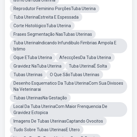
Istmo DaTuda Uterina
Reprodutor Feminino PorçõesTuba Uterina
Tuba UterinaEstreita E Espessada
Corte HistológicoTuba Uterina
Frases Segmentação NasTubas Uterinas
Tuba UterinaIndicando Infundibulo Fimbrias Ampola E
Istimo
Oque ETuba Uterina
AfeccçõesDa Tuba Uterina
Gravidez NaTuba Uterina
Tuba UterinaÉ Solta
Tubas Uterinas
O Que SãoTubas Uterinas
Desenho Esquematico Da Tuba UterinaCom Sua Divisoes
Na Veterinarai
Tubas UterinasNa Gestação
Local Da Tuba UterinaCom Maior Frenquencia De
Gravidez Ectopica
Imagens De Tubas UterinasCaptando Ovocitos
Tudo Sobre Tubas UterinasE Utero