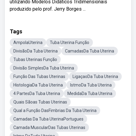
utilizando Modelos Didáticos Tridimensionais
produzido pelo prof. Jerry Borges ...
Tags
AmpolaUterina
Tuba Uterina Função
DivisãoDa Tuba Uterina
CamadasDa Tuba Uterina
Tubas Uterinas Função
Divisão SimplesDa Tuba Uterina
Função Das Tubas Uterinas
LigaçaoDa Tuba Uterina
HistologiaDa Tuba Uterina
IstmoDa Tuba Uterina
4 PartesDa Tuba Uterina
MedidaDa Tuba Uterina
Quais Sãoas Tubas Uterinas
Qual a Função DasFimbrias Da Tuba Uterina
Camadas Da Tuba UterinaPortugues
Camada MuscularDas Tubas Uterinas