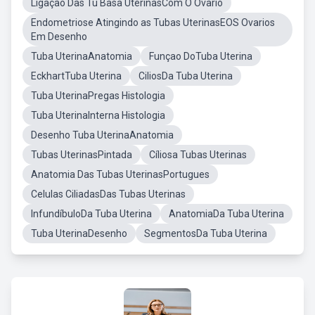
Ligação Das Tu Basa UterinasCom O Ovario
Endometriose Atingindo as Tubas UterinasEOS Ovarios
Em Desenho
Tuba UterinaAnatomia
Funçao DoTuba Uterina
EckhartTuba Uterina
CiliosDa Tuba Uterina
Tuba UterinaPregas Histologia
Tuba UterinaInterna Histologia
Desenho Tuba UterinaAnatomia
Tubas UterinasPintada
Cíliosa Tubas Uterinas
Anatomia Das Tubas UterinasPortugues
Celulas CiliadasDas Tubas Uterinas
InfundíbuloDa Tuba Uterina
AnatomiaDa Tuba Uterina
Tuba UterinaDesenho
SegmentosDa Tuba Uterina