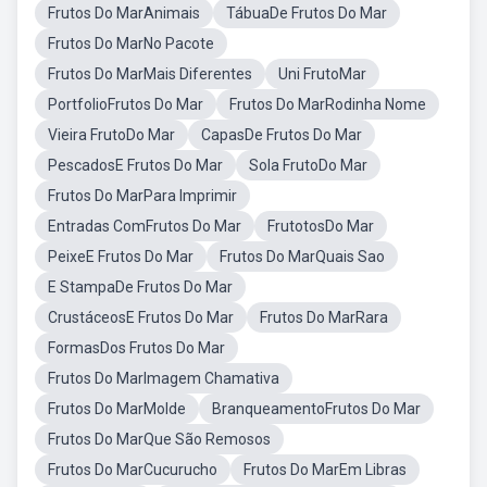
Frutos Do MarAnimais
TábuaDe Frutos Do Mar
Frutos Do MarNo Pacote
Frutos Do MarMais Diferentes
Uni FrutoMar
PortfolioFrutos Do Mar
Frutos Do MarRodinha Nome
Vieira FrutoDo Mar
CapasDe Frutos Do Mar
PescadosE Frutos Do Mar
Sola FrutoDo Mar
Frutos Do MarPara Imprimir
Entradas ComFrutos Do Mar
FrutotosDo Mar
PeixeE Frutos Do Mar
Frutos Do MarQuais Sao
E StampaDe Frutos Do Mar
CrustáceosE Frutos Do Mar
Frutos Do MarRara
FormasDos Frutos Do Mar
Frutos Do MarImagem Chamativa
Frutos Do MarMolde
BranqueamentoFrutos Do Mar
Frutos Do MarQue São Remosos
Frutos Do MarCucurucho
Frutos Do MarEm Libras