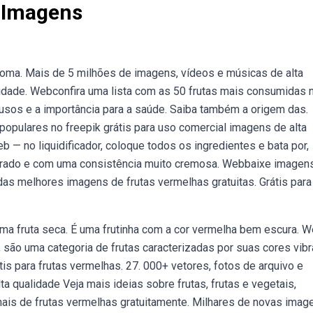
 Imagens
oma. Mais de 5 milhões de imagens, vídeos e músicas de alta
idade. Webconfira uma lista com as 50 frutas mais consumidas 
, usos e a importância para a saúde. Saiba também a origem das.
opulares no freepik grátis para uso comercial imagens de alta
 — no liquidificador, coloque todos os ingredientes e bata por,
aerado e com uma consistência muito cremosa. Webbaixe imagen
das melhores imagens de frutas vermelhas gratuitas. Grátis para
ma fruta seca. É uma frutinha com a cor vermelha bem escura. 
são uma categoria de frutas caracterizadas por suas cores vibr
is para frutas vermelhas. 27. 000+ vetores, fotos de arquivo e
a qualidade Veja mais ideias sobre frutas, frutas e vegetais,
nais de frutas vermelhas gratuitamente. Milhares de novas imag