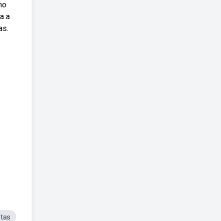
mo
a a
as.
tas