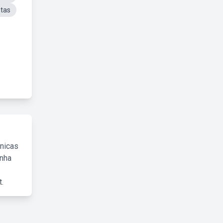
utas
cnicas
inha
.