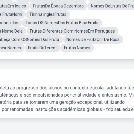
utasEm Ingles
FrutasDa Época Dezembro
Nomes DeListas De Fr
a FrutaNomi
Tirinha InglêsFrutas
onhecidas
Todos OS NomesDas Frutas Blox Fruits
s Nome Dele
Frutas Diferentes Ciom NomesEm Portugues
abeça Com OSNomes Das Fruta
Nomes De FrutaCor De Rosa
Their Names
Fruits Different
Frutas Nomes
leta ao progresso dos alunos no contexto escolar, adotando té
tênticas e são impulsionadas por criatividade e entusiasmo. M
etória para se tornarem uma geração excepcional, utilizando
 por renomadas instituições acadêmicas globais - fdp.aau.edu.et