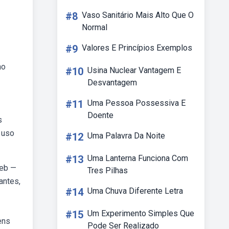
#8
Vaso Sanitário Mais Alto Que O
Normal
#9
Valores E Princípios Exemplos
no
#10
Usina Nuclear Vantagem E
Desvantagem
#11
Uma Pessoa Possessiva E
Doente
s
 uso
#12
Uma Palavra Da Noite
#13
Uma Lanterna Funciona Com
Web —
Tres Pilhas
antes,
#14
Uma Chuva Diferente Letra
#15
Um Experimento Simples Que
ens
Pode Ser Realizado