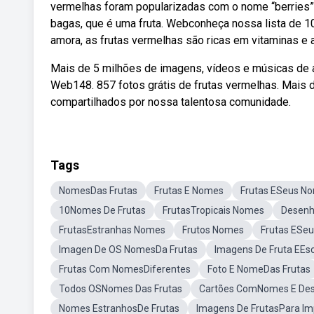
vermelhas foram popularizadas com o nome “berries
bagas, que é uma fruta. Webconheça nossa lista de 
amora, as frutas vermelhas são ricas em vitaminas e 
Mais de 5 milhões de imagens, vídeos e músicas de a
Web148. 857 fotos grátis de frutas vermelhas. Mais d
compartilhados por nossa talentosa comunidade.
Tags
NomesDas Frutas
Frutas E Nomes
Frutas ESeus N
10Nomes De Frutas
FrutasTropicais Nomes
Desenh
FrutasEstranhas Nomes
Frutos Nomes
Frutas ESe
Imagen De OS NomesDa Frutas
Imagens De Fruta EEs
Frutas Com NomesDiferentes
Foto E NomeDas Frutas
Todos OSNomes Das Frutas
Cartões ComNomes E Des
Nomes EstranhosDe Frutas
Imagens De FrutasPara Im