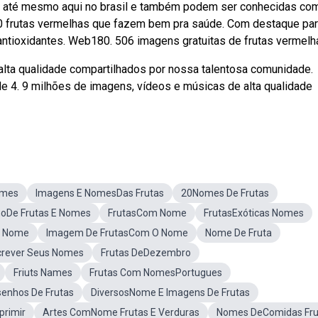
” até mesmo aqui no brasil e também podem ser conhecidas co
10 frutas vermelhas que fazem bem pra saúde. Com destaque par
antioxidantes. Web180. 506 imagens gratuitas de frutas vermelh
lta qualidade compartilhados por nossa talentosa comunidade.
e 4. 9 milhões de imagens, vídeos e músicas de alta qualidade
omes
Imagens E NomesDas Frutas
20Nomes De Frutas
oDe Frutas E Nomes
FrutasCom Nome
FrutasExóticas Nomes
u Nome
Imagem De FrutasCom O Nome
Nome De Fruta
crever Seus Nomes
Frutas DeDezembro
Friuts Names
Frutas Com NomesPortugues
enhos De Frutas
DiversosNome E Imagens De Frutas
primir
Artes ComNome Frutas E Verduras
Nomes DeComidas Fru