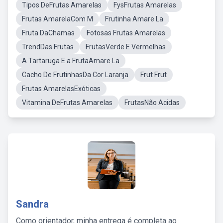
Tipos DeFrutas Amarelas
FysFrutas Amarelas
Frutas AmarelaCom M
Frutinha Amare La
Fruta DaChamas
Fotosas Frutas Amarelas
TrendDas Frutas
FrutasVerde E Vermelhas
A Tartaruga E a FrutaAmare La
Cacho De FrutinhasDa Cor Laranja
Frut Frut
Frutas AmarelasExóticas
Vitamina DeFrutas Amarelas
FrutasNão Acidas
Sandra
Como orientador, minha entrega é completa ao