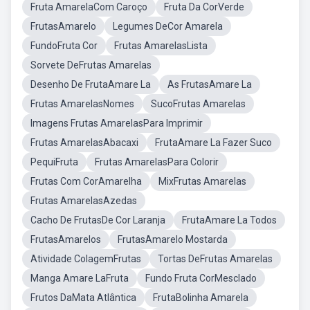
Fruta AmarelaCom Caroço
Fruta Da CorVerde
FrutasAmarelo
Legumes DeCor Amarela
FundoFruta Cor
Frutas AmarelasLista
Sorvete DeFrutas Amarelas
Desenho De FrutaAmare La
As FrutasAmare La
Frutas AmarelasNomes
SucoFrutas Amarelas
Imagens Frutas AmarelasPara Imprimir
Frutas AmarelasAbacaxi
FrutaAmare La Fazer Suco
PequiFruta
Frutas AmarelasPara Colorir
Frutas Com CorAmarelha
MixFrutas Amarelas
Frutas AmarelasAzedas
Cacho De FrutasDe Cor Laranja
FrutaAmare La Todos
FrutasAmarelos
FrutasAmarelo Mostarda
Atividade ColagemFrutas
Tortas DeFrutas Amarelas
Manga Amare LaFruta
Fundo Fruta CorMesclado
Frutos DaMata Atlântica
FrutaBolinha Amarela