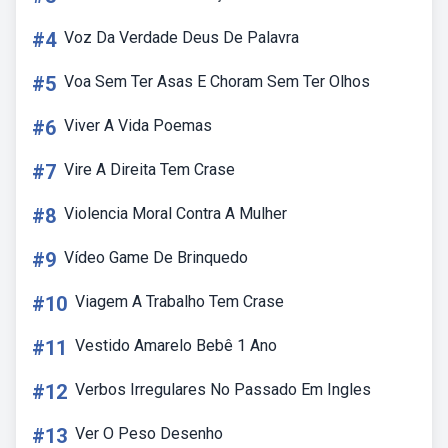
#4
Voz Da Verdade Deus De Palavra
#5
Voa Sem Ter Asas E Choram Sem Ter Olhos
#6
Viver A Vida Poemas
#7
Vire A Direita Tem Crase
#8
Violencia Moral Contra A Mulher
#9
Vídeo Game De Brinquedo
#10
Viagem A Trabalho Tem Crase
#11
Vestido Amarelo Bebê 1 Ano
#12
Verbos Irregulares No Passado Em Ingles
#13
Ver O Peso Desenho