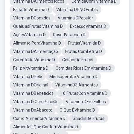
Vitamina DAlimentos Ricos
ComidaCom Vitamina D
FaltaDe Vitamina D
Vitamina DPNG Frutas
Vitamina DComidas
Vitamina DPopular
Quais asFrutas Vitamina D
ExcessoVitamina D
AçõesVitamina D
DosedVitamina D
Alimento ParaVitamina D
FrutasVitamida D
Vitamina DAlimentação
Frutas ComLetrra D
CarentaDe Vitamina D
CestasDe Frutas
Feliz VitVitamina D
Comidas Ricas EmVitamina D
Vitamina DPele
MensagemDe Vitamina D
Vitamina DOriginal
VitaminaD3 Alimentos
Vitamina DBeneficios
10 FrutasCon Vitamina D
Vitamina D ComPosição
Vitamina DEm Folhas
Vitamina DeAbacate
O Que ÉVitamina D
Como AumentarVitamina D
SnacksDe Frutas
Alimentos Que ContemVitamina D