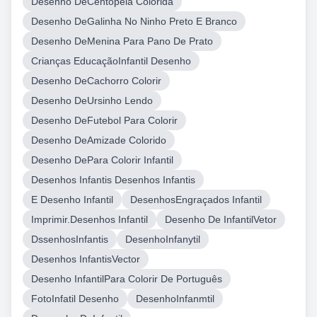
Desenho DeCentopeia Colorida
Desenho DeGalinha No Ninho Preto E Branco
Desenho DeMenina Para Pano De Prato
Crianças EducaçãoInfantil Desenho
Desenho DeCachorro Colorir
Desenho DeUrsinho Lendo
Desenho DeFutebol Para Colorir
Desenho DeAmizade Colorido
Desenho DePara Colorir Infantil
Desenhos Infantis Desenhos Infantis
E Desenho Infantil
DesenhosEngraçados Infantil
Imprimir.Desenhos Infantil
Desenho De InfantilVetor
DssenhosInfantis
DesenhoInfanytil
Desenhos InfantisVector
Desenho InfantilPara Colorir De Português
FotoInfatil Desenho
DesenhoInfanmtil