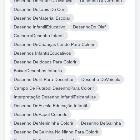
Desenho DePintar Da Monica
Desenho DeCarrinho
Desenho DeLápis De Cor
Desenho DeMaterial Escolar
Desenho InfantilEducativo
DesenhoDo Olaf
CachorroDesenho Infantil
Desenho DeCrianças Lendo Para Colorir
Desenhos InfantisEducativos
Desenho DeIdosos Para Colorir
BaixarDesenhos Infantis
Desenho DeEt Para Desenhar
Desenho DeVeículo
Campo De Futebol DesenhoPara Colorir
Interpretação Desenho InfantilPsicanálise
Desenho DeEscola Educação Infantil
Desenho DePapel Colorido
Desenho DeMenininha Colorir
Desenho DeGalinha
Desenho DeGalinha No Ninho Para Colorir