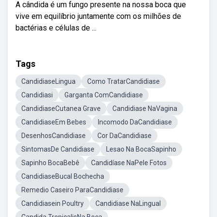
A cândida é um fungo presente na nossa boca que
vive em equilíbrio juntamente com os milhões de
bactérias e células de ...
Tags
CandidiaseLingua
Como TratarCandidiase
Candidiasi
Garganta ComCandidiase
CandidiaseCutanea Grave
Candidiase NaVagina
CandidiaseEm Bebes
Incomodo DaCandidiase
DesenhosCandidiase
Cor DaCandidiase
SintomasDe Candidiase
Lesao Na BocaSapinho
Sapinho BocaBebê
Candidíase NaPele Fotos
CandidiaseBucal Bochecha
Remedio Caseiro ParaCandidiase
Candidiasein Poultry
Candidiase NaLingual