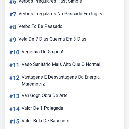
#6
Verbos Irregulares Past Simple
#7
Verbos Irregulares No Passado Em Ingles
#8
Verbo To Be Passado
#9
Vela De 7 Dias Queima Em 3 Dias
#10
Vegetais Do Grupo A
#11
Vaso Sanitário Mais Alto Que O Normal
#12
Vantagens E Desvantagens Da Energia
Maremotriz
#13
Van Gogh Obra De Arte
#14
Valor De 1 Polegada
#15
Valor Bola De Basquete