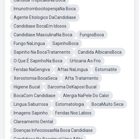
Candida TropicalisNa Boca
ImunotrombocitopenijaNa Boca
Agente Etiologico DaCandidiase
Candidiase BocaEm Idosos
Candidíase MasculinaNa Boca
FungosBoca
Fungo NaLingua
SapinhoBoca
Sapinho Na BocaTratamento
Candida AlbicansBoca
O Que É SapinhoNa Boca
Urticaria Ao Frio
Feridas NaGengiva
Aftas NaLingua
Estomatite
Xerostomia BocaSeca
Afta Tratamento
Higiene Bucal
Sarcoma DeKaposi Bucal
BocaCom Candidiase
Alergia NaPele Do Calor
Lingua Saburrosa
Estomatologia
BocaMuito Seca
Imagens Sapinho
Feridas Nos Labios
Clareamento Dental
Doenças InfecciosasNa Boca Candidiase