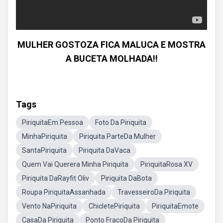
MULHER GOSTOZA FICA MALUCA E MOSTRA
A BUCETA MOLHADA!!
Tags
PiriquitaEm Pessoa
Foto Da Piriquita
MinhaPiriquita
Piriquita ParteDa Mulher
SantaPiriquita
Piriquita DaVaca
Quem Vai Querera Minha Piriquita
PiriquitaRosa XV
Piriquita DaRayfit Oliv
Piriquita DaBota
Roupa PiriquitaAssanhada
TravesseiroDa Piriquita
Vento NaPiriquita
ChicletePiriquita
PiriquitaEmote
CasaDa Piriquita
Ponto FracoDa Piriquita