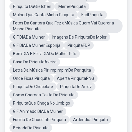
Piriquita DaGretchen
MemePiriquita
MulherQue Canta Minha Piriquita
FodPiriquita
Fotos Da Cantora Que Fez aMúsica Quem Vai Querer a
Minha Piriquita
GIF DIADa Mulher
Imagens De PiriquitaDe Moler
GIF DIADa Mulher Esponja
PiriquitaFDP
Bom DIA E Feliz DIADa Mulher Gifs
Casa Da PiriquitaAveiro
Letra Da Música PirlimpimpimDa Periquita
Onde Ficaa Piriquita
Aperta PiriquitaPNG
PiriquitaDe Chocolate
PiriquitaDe Arroz
Como Chamaa Testa Da Piriquita
PiriquitaQue Chega No Umbigo
GIF Animado DIADa Mulher
Forma De ChocolatePiriquita
Ardendoa Piriquita
BeiradaDa Piriquita