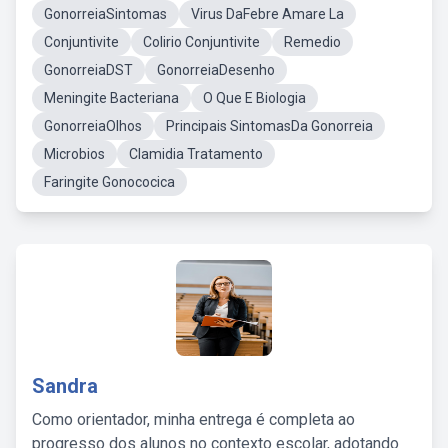
GonorreiaSintomas
Virus DaFebre Amare La
Conjuntivite
Colirio Conjuntivite
Remedio
GonorreiaDST
GonorreiaDesenho
Meningite Bacteriana
O Que E Biologia
GonorreiaOlhos
Principais SintomasDa Gonorreia
Microbios
Clamidia Tratamento
Faringite Gonococica
Sandra
Como orientador, minha entrega é completa ao
progresso dos alunos no contexto escolar, adotando