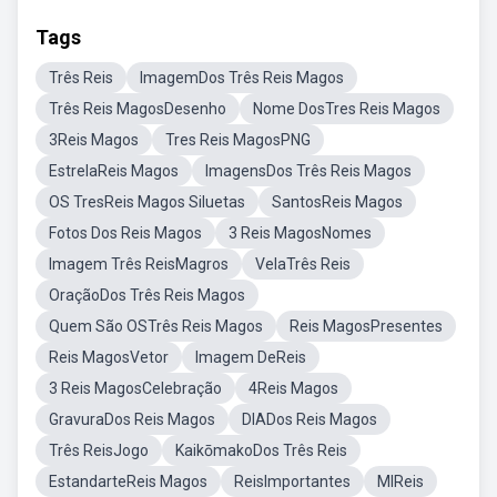
Tags
Três Reis
ImagemDos Três Reis Magos
Três Reis MagosDesenho
Nome DosTres Reis Magos
3Reis Magos
Tres Reis MagosPNG
EstrelaReis Magos
ImagensDos Três Reis Magos
OS TresReis Magos Siluetas
SantosReis Magos
Fotos Dos Reis Magos
3 Reis MagosNomes
Imagem Três ReisMagros
VelaTrês Reis
OraçãoDos Três Reis Magos
Quem São OSTrês Reis Magos
Reis MagosPresentes
Reis MagosVetor
Imagem DeReis
3 Reis MagosCelebração
4Reis Magos
GravuraDos Reis Magos
DIADos Reis Magos
Três ReisJogo
KaikōmakoDos Três Reis
EstandarteReis Magos
ReisImportantes
MIReis