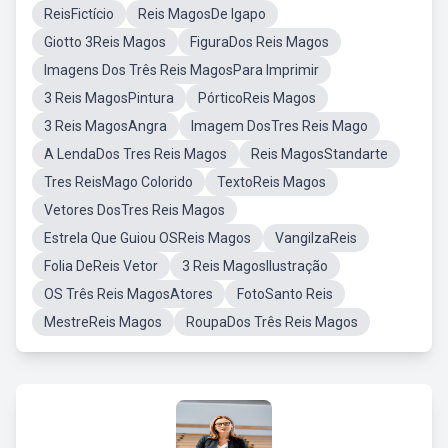
ReisFictício
Reis MagosDe Igapo
Giotto 3Reis Magos
FiguraDos Reis Magos
Imagens Dos Três Reis MagosPara Imprimir
3 Reis MagosPintura
PórticoReis Magos
3 Reis MagosAngra
Imagem DosTres Reis Mago
A LendaDos Tres Reis Magos
Reis MagosStandarte
Tres ReisMago Colorido
TextoReis Magos
Vetores DosTres Reis Magos
Estrela Que Guiou OSReis Magos
VangilzaReis
Folia DeReis Vetor
3 Reis MagosIlustração
OS Três Reis MagosAtores
FotoSanto Reis
MestreReis Magos
RoupaDos Três Reis Magos