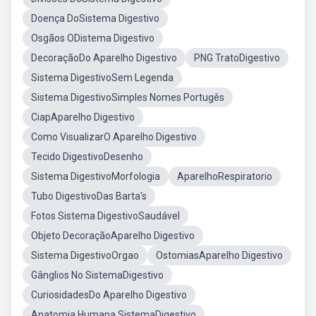
Doença DoSistema Digestivo
Osgãos ODistema Digestivo
DecoraçãoDo Aparelho Digestivo
PNG TratoDigestivo
Sistema DigestivoSem Legenda
Sistema DigestivoSimples Nomes Portugês
CiapAparelho Digestivo
Como VisualizarO Aparelho Digestivo
Tecido DigestivoDesenho
Sistema DigestivoMorfologia
AparelhoRespiratorio
Tubo DigestivoDas Barta's
Fotos Sistema DigestivoSaudável
Objeto DecoraçãoAparelho Digestivo
Sistema DigestivoOrgao
OstomiasAparelho Digestivo
Gânglios No SistemaDigestivo
CuriosidadesDo Aparelho Digestivo
Anatomia Humana SistemaDigestivo