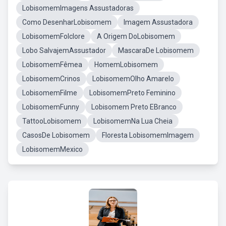
LobisomemImagens Assustadoras
Como DesenharLobisomem
Imagem Assustadora
LobisomemFolclore
A Origem DoLobisomem
Lobo SalvajemAssustador
MascaraDe Lobisomem
LobisomemFêmea
HomemLobisomem
LobisomemCrinos
LobisomemOlho Amarelo
LobisomemFilme
LobisomemPreto Feminino
LobisomemFunny
Lobisomem Preto EBranco
TattooLobisomem
LobisomemNa Lua Cheia
CasosDe Lobisomem
Floresta LobisomemImagem
LobisomemMexico