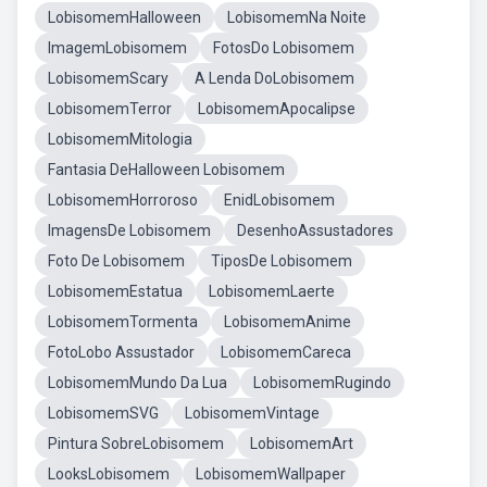
LobisomemHalloween
LobisomemNa Noite
ImagemLobisomem
FotosDo Lobisomem
LobisomemScary
A Lenda DoLobisomem
LobisomemTerror
LobisomemApocalipse
LobisomemMitologia
Fantasia DeHalloween Lobisomem
LobisomemHorroroso
EnidLobisomem
ImagensDe Lobisomem
DesenhoAssustadores
Foto De Lobisomem
TiposDe Lobisomem
LobisomemEstatua
LobisomemLaerte
LobisomemTormenta
LobisomemAnime
FotoLobo Assustador
LobisomemCareca
LobisomemMundo Da Lua
LobisomemRugindo
LobisomemSVG
LobisomemVintage
Pintura SobreLobisomem
LobisomemArt
LooksLobisomem
LobisomemWallpaper