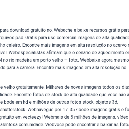
ara download gratuito no. Webache e baixe recursos grátis par
rquivos psd. Grátis para uso comercial imagens de alta qualidad
 celeiro. Encontre mais imagens em alta resolução no acervo 
onível. Webespecialistas afirmam que o cenário de aquecimento 
sol no rio madeira em porto velho — foto:. Webbaixe agora mesmo
do para a câmera. Encontre mais imagens em alta resolução no
e velho gratuitamente. Milhares de novas imagens todos os dia
idade. Encontre fotos de stock de alta qualidade que você não 
 bode em hd e milhões de outras fotos stock, objetos 3d,
da shutterstock. Webnavegue por 17. 357 bode imagens grátis e f
 gratuito em vecteezy! Webmais de 5 milhões de imagens, vídeo
talentosa comunidade. Webvocê pode encontrar e baixar as foto