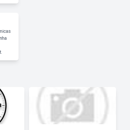
cnicas
inha
.