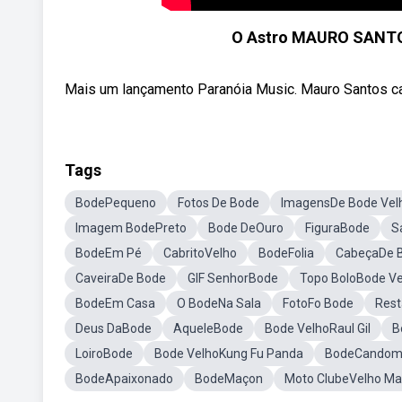
O Astro MAURO SANTO
Mais um lançamento Paranóia Music. Mauro Santos ca
Tags
BodePequeno
Fotos De Bode
ImagensDe Bode Vel
Imagem BodePreto
Bode DeOuro
FiguraBode
S
BodeEm Pé
CabritoVelho
BodeFolia
CabeçaDe 
CaveiraDe Bode
GIF SenhorBode
Topo BoloBode Ve
BodeEm Casa
O BodeNa Sala
FotoFo Bode
Rest
Deus DaBode
AqueleBode
Bode VelhoRaul Gil
B
LoiroBode
Bode VelhoKung Fu Panda
BodeCandom
BodeApaixonado
BodeMaçon
Moto ClubeVelho Ma