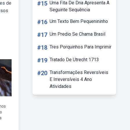
#15
Uma Fita De Dna Apresenta A
res de
Seguinte Sequência
rsos
#16
Um Texto Bem Pequenininho
#17
Um Predio Se Chama Brasil
#18
Tres Porquinhos Para Imprimir
#19
Tratado De Utrecht 1713
#20
Transformações Reversíveis
E Irreversíveis 4 Ano
Atividades
hos
ro
a