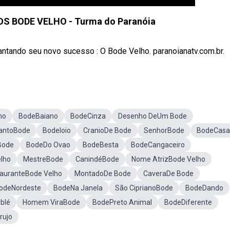
S BODE VELHO - Turma do Paranóia
ntando seu novo sucesso : O Bode Velho. paranoianatv.com.br.
ho
BodeBaiano
BodeCinza
Desenho DeUm Bode
antoBode
BodeIoio
CranioDe Bode
SenhorBode
BodeCasa
Bode
BodeDo Ovao
BodeBesta
BodeCangaceiro
lho
MestreBode
CanindéBode
Nome AtrizBode Velho
auranteBode Velho
MontadoDe Bode
CaveraDe Bode
odeNordeste
BodeNa Janela
São CiprianoBode
BodeDando
blé
Homem ViraBode
BodePreto Animal
BodeDiferente
rujo