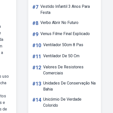
#7
Vestido Infantil 3 Anos Para
Festa
#8
Verbo Abrir No Futuro
a
e
#9
Venus Filme Final Explicado
da
#10
Ventilador 50cm 8 Pas
em
 a
#11
Ventilador De 50 Cm
#12
Valores De Resistores
Comerciais
s uso
acha
#13
Unidades De Conservação Na
Bahia
otos
#14
Unicórnio De Verdade
s e
Colorido
s de