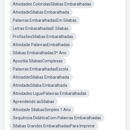
Atividades ColoridasSílabas Embaralhadas
AtividadeSílabas Embaralhada
Palavras EmbaralhadasEm Silabas
Letras EmbaralhadasE Silabas
ProfissõesSílabas Embaralhadas
Atividade PalavrasEmbalhadas
Sílabas Embaralhadas3º Ano
Apostila SílabasComplexas
Palavras EmbaralhadasEscola
AtiviaddeSilabas Embaralhada
AtividadeSilaba Embaralhada
Atividades LiguePalavras Embaralhadas
Aprendendo asSílabas
Atividade SílabasSimples 1 Ano
Sequência DidáticaCom Palavras Embaralhadas
Sílabas Grandes EmbaralhadasPara Imprimir