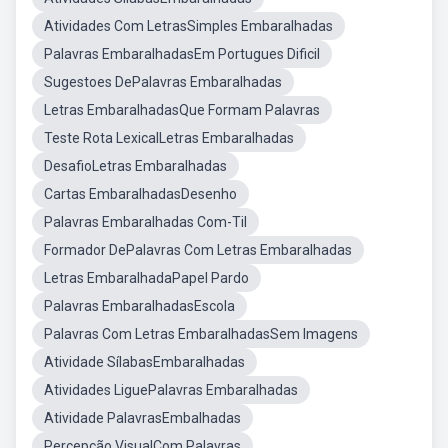
Atividades Com LetrasSimples Embaralhadas
Palavras EmbaralhadasEm Portugues Dificil
Sugestoes DePalavras Embaralhadas
Letras EmbaralhadasQue Formam Palavras
Teste Rota LexicalLetras Embaralhadas
DesafioLetras Embaralhadas
Cartas EmbaralhadasDesenho
Palavras Embaralhadas Com-Til
Formador DePalavras Com Letras Embaralhadas
Letras EmbaralhadaPapel Pardo
Palavras EmbaralhadasEscola
Palavras Com Letras EmbaralhadasSem Imagens
Atividade SílabasEmbaralhadas
Atividades LiguePalavras Embaralhadas
Atividade PalavrasEmbalhadas
Percepção VisualCom Palavras