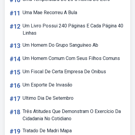
#10
#11
Uma Mae Recorreu A Bula
#12
Um Livro Possui 240 Páginas E Cada Página 40
Linhas
#13
Um Homem Do Grupo Sanguíneo Ab
#14
Um Homem Comum Com Seus Filhos Comuns
#15
Um Fiscal De Certa Empresa De Onibus
#16
Um Esporte De Invasão
#17
Ultimo Dia De Setembro
#18
Três Atitudes Que Demonstram O Exercício Da
Cidadania No Cotidiano
#19
Tratado De Madri Mapa