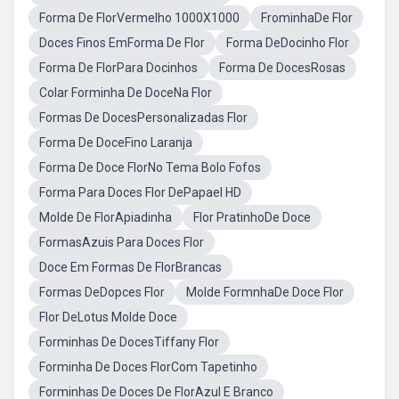
Forma De FlorVermelho 1000X1000
FrominhaDe Flor
Doces Finos EmForma De Flor
Forma DeDocinho Flor
Forma De FlorPara Docinhos
Forma De DocesRosas
Colar Forminha De DoceNa Flor
Formas De DocesPersonalizadas Flor
Forma De DoceFino Laranja
Forma De Doce FlorNo Tema Bolo Fofos
Forma Para Doces Flor DePapael HD
Molde De FlorApiadinha
Flor PratinhoDe Doce
FormasAzuis Para Doces Flor
Doce Em Formas De FlorBrancas
Formas DeDopces Flor
Molde FormnhaDe Doce Flor
Flor DeLotus Molde Doce
Forminhas De DocesTiffany Flor
Forminha De Doces FlorCom Tapetinho
Forminhas De Doces De FlorAzul E Branco