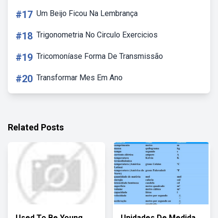
#17
Um Beijo Ficou Na Lembrança
#18
Trigonometria No Circulo Exercicios
#19
Tricomoníase Forma De Transmissão
#20
Transformar Mes Em Ano
Related Posts
Used To Be Young
Unidades De Medida