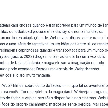
agens caprichosas quando é transportada para um mundo de fan
ilos do letterboxd procuraram a disney, o cinema mundial, os
ar as melhores adaptações de. Webnovos olhares sobre os cont
 e uma série de tentativas ̶ muito idênticas entre si ̶ de reanim
rsonagens caprichosas quando é transportada para um mundo d
ytale (rússia, 2022) drogas lícitas, violência. Era uma vez dois
ontos de fadas, fantasia e magia elevam a imaginação de todo
e tudo pode acontecer. Desde uma escola de. Webprincesas
tiços e, claro, muita fantasia.
. Web7 filmes sobre conto de fadas=====que tal se aventurar p
i pra vocês. Todos repletos da magia das f. Webveja a program
 conto de fadas e veja as sessões disponíveis nos cinemas. Web
ndo foge do próprio casamento, margot se sente perdida. Mal sabe