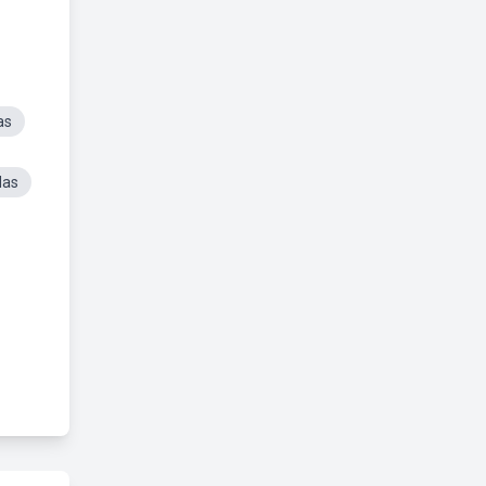
as
das