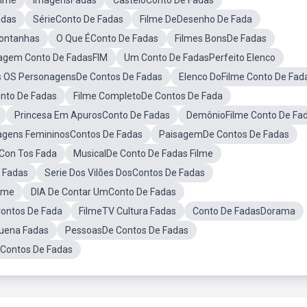
ilme
ImagensFadas
CasteloConto De Fadas
adas
SérieConto De Fadas
Filme DeDesenho De Fada
ontanhas
O Que ÉConto De Fadas
Filmes BonsDe Fadas
agem Conto De FadasFIM
Um Conto De FadasPerfeito Elenco
s OS PersonagensDe Contos De Fadas
Elenco DoFilme Conto De Fad
onto De Fadas
Filme CompletoDe Contos De Fada
Princesa Em ApurosConto De Fadas
DemônioFilme Conto De Fa
agens FemininosContos De Fadas
PaisagemDe Contos De Fadas
 Con Tos Fada
MusicalDe Conto De Fadas Filme
 Fadas
Serie Dos Vilões DosContos De Fadas
ilme
DIA De Contar UmConto De Fadas
Contos De Fada
FilmeTV Cultura Fadas
Conto De FadasDorama
quena Fadas
PessoasDe Contos De Fadas
Contos De Fadas