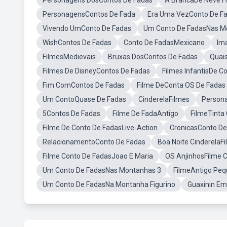
Personagens DosContos De Fadas
A BrancaDe Neve F
PersonagensContos De Fada
Era Uma VezConto De F
Vivendo UmConto De Fadas
Um Conto De FadasNas M
WishContos De Fadas
Conto De FadasMexicano
Im
FilmesMedievais
Bruxas DosContos De Fadas
Quai
Filmes De DisneyContos De Fadas
Filmes InfantisDe C
Fim ComContos De Fadas
Filme DeConta OS De Fadas
Um ContoQuase De Fadas
CinderelaFilmes
Person
5Contos De Fadas
Filme De FadaAntigo
FilmeTinta
Filme De Conto De FadasLive-Action
CronicasConto De
RelacionamentoConto De Fadas
Boa Noite CinderelaF
Filme Conto De FadasJoao E Maria
OS AnjinhosFilme 
Um Conto De FadasNas Montanhas 3
FilmeAntigo Pe
Um Conto De FadasNa Montanha Figurino
Guaxinin Em