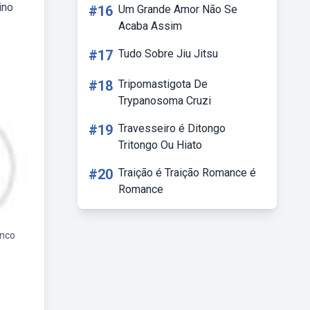
ino
#16
Um Grande Amor Não Se
Acaba Assim
#17
Tudo Sobre Jiu Jitsu
#18
Tripomastigota De
Trypanosoma Cruzi
#19
Travesseiro é Ditongo
Tritongo Ou Hiato
#20
Traição é Traição Romance é
Romance
enco