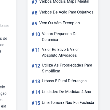
#7
Verbos Modais Mapa Mental
#8
Verbos De Ação Para Objetivos
#9
Vem Ou Vêm Exemplos
tasia
#10
Vasos Pequenos De
os de
Ceramica
ar.
#11
Valor Relativo E Valor
e
Absoluto Atividades
#12
Utilize As Propriedades Para
Simplificar
#13
Urbano E Rural Diferenças
elo
#14
Unidades De Medidas 4 Ano
ação
um
#15
Uma Torneira Nao Foi Fechada
 ela