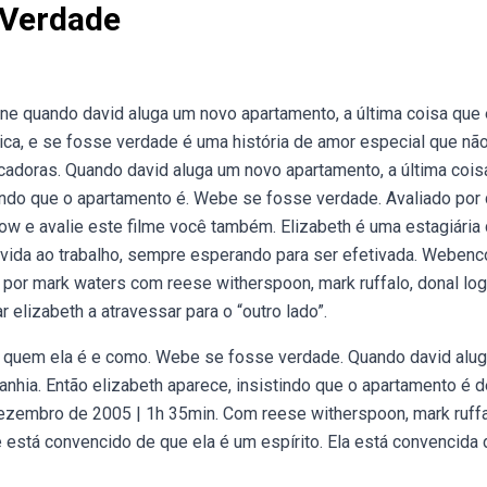
 Verdade
ne quando david aluga um novo apartamento, a última coisa que 
a, e se fosse verdade é uma história de amor especial que nã
cadoras. Quando david aluga um novo apartamento, a última cois
stindo que o apartamento é. Webe se fosse verdade. Avaliado po
mow e avalie este filme você também. Elizabeth é uma estagiária
 vida ao trabalho, sempre esperando para ser efetivada. Webenc
do por mark waters com reese witherspoon, mark ruffalo, donal log
elizabeth a atravessar para o “outro lado”.
e quem ela é e como. Webe se fosse verdade. Quando david alu
nhia. Então elizabeth aparece, insistindo que o apartamento é d
zembro de 2005 | 1h 35min. Com reese witherspoon, mark ruffa
e está convencido de que ela é um espírito. Ela está convencida 