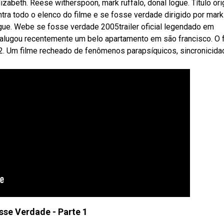
zabeth. Reese witherspoon, mark ruffalo, donal logue. Título ori
ontra todo o elenco do filme e se fosse verdade dirigido por mark
ogue. Webe se fosse verdade 2005trailer oficial legendado em
) alugou recentemente um belo apartamento em são francisco. O 
02. Um filme recheado de fenômenos parapsíquicos, sincronicida
sse Verdade - Parte 1