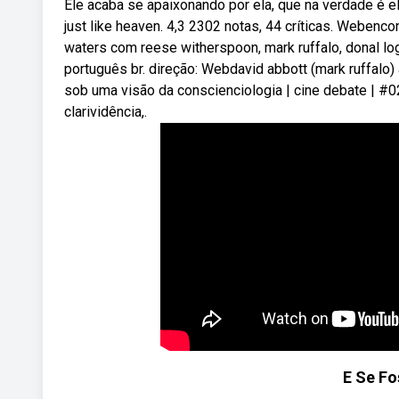
Ele acaba se apaixonando por ela, que na verdade é eli
just like heaven. 4,3 2302 notas, 44 críticas. Webenc
waters com reese witherspoon, mark ruffalo, donal l
português br. direção: Webdavid abbott (mark ruffalo
sob uma visão da conscienciologia | cine debate | #
clarividência,.
E Se Fo