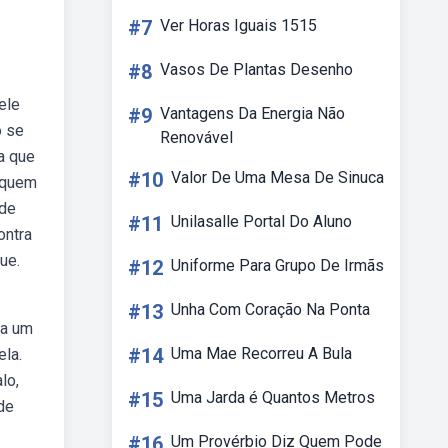
#7
Ver Horas Iguais 1515
#8
Vasos De Plantas Desenho
ele
#9
Vantagens Da Energia Não
o se
Renovável
a que
#10
Valor De Uma Mesa De Sinuca
r quem
 de
#11
Unilasalle Portal Do Aluno
ontra
ue.
#12
Uniforme Para Grupo De Irmãs
#13
Unha Com Coração Na Ponta
ga um
#14
Uma Mae Recorreu A Bula
ela.
lo,
#15
Uma Jarda é Quantos Metros
de
#16
Um Provérbio Diz Quem Pode