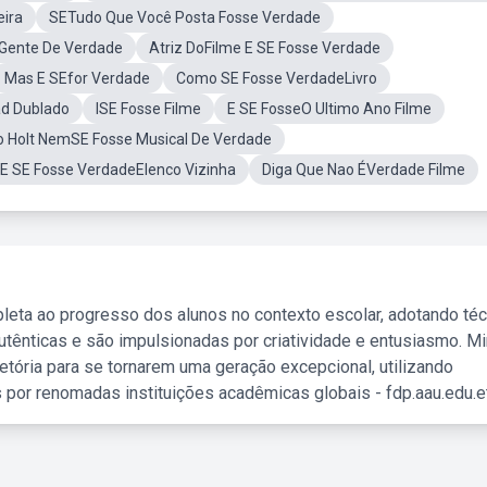
ira
SETudo Que Você Posta Fosse Verdade
 Gente De Verdade
Atriz DoFilme E SE Fosse Verdade
Mas E SEfor Verdade
Como SE Fosse VerdadeLivro
d Dublado
ISE Fosse Filme
E SE FosseO Ultimo Ano Filme
o Holt NemSE Fosse Musical De Verdade
 E SE Fosse VerdadeElenco Vizinha
Diga Que Nao ÉVerdade Filme
leta ao progresso dos alunos no contexto escolar, adotando té
tênticas e são impulsionadas por criatividade e entusiasmo. M
etória para se tornarem uma geração excepcional, utilizando
 por renomadas instituições acadêmicas globais - fdp.aau.edu.et