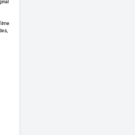
ginal
filme
des,