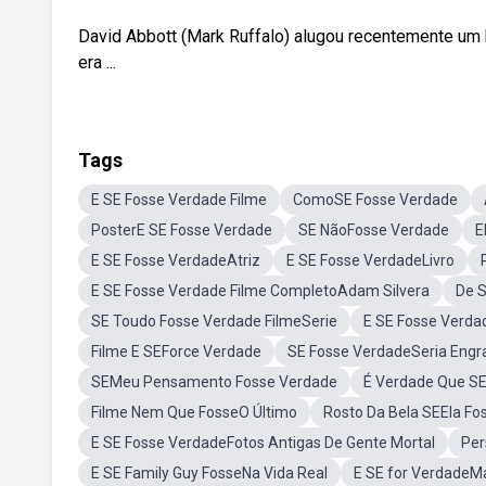
David Abbott (Mark Ruffalo) alugou recentemente um 
era ...
Tags
E SE Fosse Verdade Filme
ComoSE Fosse Verdade
PosterE SE Fosse Verdade
SE NãoFosse Verdade
E
E SE Fosse VerdadeAtriz
E SE Fosse VerdadeLivro
E SE Fosse Verdade Filme CompletoAdam Silvera
De 
SE Toudo Fosse Verdade FilmeSerie
E SE Fosse Verda
Filme E SEForce Verdade
SE Fosse VerdadeSeria Eng
SEMeu Pensamento Fosse Verdade
É Verdade Que SE
Filme Nem Que FosseO Último
Rosto Da Bela SEEla F
E SE Fosse VerdadeFotos Antigas De Gente Mortal
Per
E SE Family Guy FosseNa Vida Real
E SE for VerdadeM