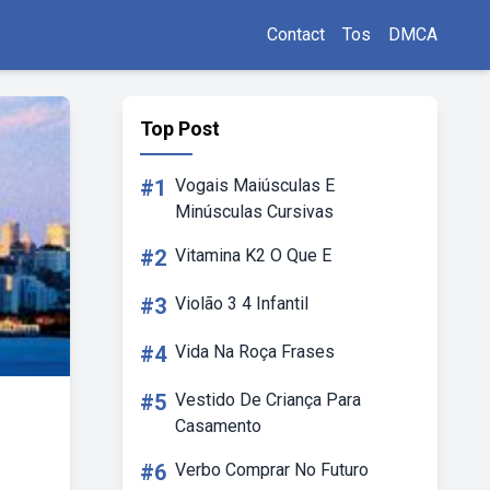
Contact
Tos
DMCA
Top Post
#1
Vogais Maiúsculas E
Minúsculas Cursivas
#2
Vitamina K2 O Que E
#3
Violão 3 4 Infantil
#4
Vida Na Roça Frases
#5
Vestido De Criança Para
Casamento
#6
Verbo Comprar No Futuro