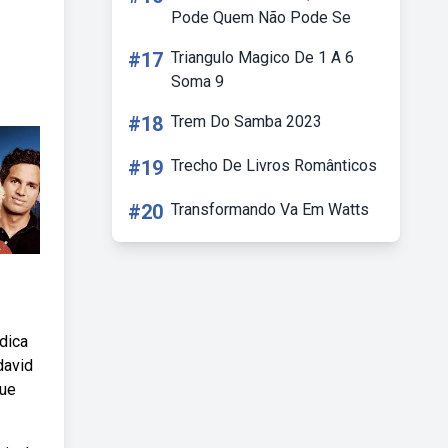
Pode Quem Não Pode Se
#17
Triangulo Magico De 1 A 6
Soma 9
#18
Trem Do Samba 2023
#19
Trecho De Livros Românticos
#20
Transformando Va Em Watts
dica
david
que