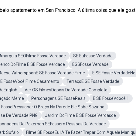
belo apartamento em San Francisco. A última coisa que ele gost
Anarquia SEOFilme Fosse Verdade
SE EuFosse Verdade
lenco DoFilme E SE Fosse Verdade
ESSFosse Verdade
Reese WitherspoonE SE Fosse Verdade Filme
E SE Fosse VerdadeNet
SE FosseVocê Filme Casamento
TerraçoE SE Fosse Verdade
deEnglish
Ver OS FilmesDepois Da Verdade Completo
raçado Meme
Personagens SE FosseReais
E SE FosseVoocê 1
 FossePressionar O Braço Na Parede Ele Sobe Sozinho
osse De Verdade PNG
Jardim DoFilme E SE Fosse Verdasde
sonagens De Pokémon SEFossem Pessoas De Verdade
ark Sufalo
Filme SE FosseEu IA Te Fazer Trepar Com Aquele Maniq