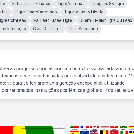
nho
FotosTigres Filhotes
TigreAnimado
Imagens 8KTigre
atos
Tigre FilhoteDormindo
TigreLevando Filhote
Tigre ComLeao
Pai Leão EMãe Tigre
Quem É MaiorTigre Ou Leão
hotesIstimaçao
CasalDe Tigres
TigreBrincando
leta ao progresso dos alunos no contexto escolar, adotando té
tênticas e são impulsionadas por criatividade e entusiasmo. M
etória para se tornarem uma geração excepcional, utilizando
 por renomadas instituições acadêmicas globais - fdp.aau.edu.et