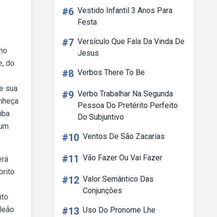
#6
Vestido Infantil 3 Anos Para
Festa
#7
Versículo Que Fala Da Vinda De
ano
Jesus
e, do
#8
Verbos There To Be
 e sua
#9
Verbo Trabalhar Na Segunda
onheça
Pessoa Do Pretérito Perfeito
iba
Do Subjuntivo
 um
#10
Ventos De São Zacarias
#11
Vão Fazer Ou Vai Fazer
erá
brito
#12
Valor Semântico Das
Conjunções
ito
leão
#13
Uso Do Pronome Lhe