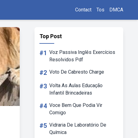
Contact
Tos
DMCA
Top Post
#1
Voz Passiva Inglês Exercícios
Resolvidos Pdf
#2
Voto De Cabresto Charge
#3
Volta As Aulas Educação
Infantil Brincadeiras
#4
Voce Bem Que Podia Vir
Comigo
#5
Vidraria De Laboratório De
Química