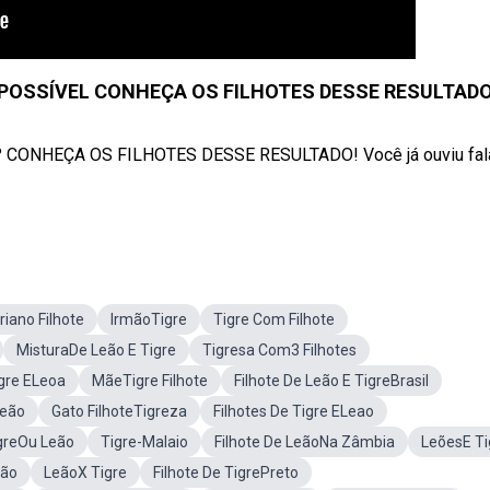
 POSSÍVEL CONHEÇA OS FILHOTES DESSE RESULTADO
ONHEÇA OS FILHOTES DESSE RESULTADO! Você já ouviu fala
riano Filhote
IrmãoTigre
Tigre Com Filhote
MisturaDe Leão E Tigre
Tigresa Com3 Filhotes
igre ELeoa
MãeTigre Filhote
Filhote De Leão E TigreBrasil
Leão
Gato FilhoteTigreza
Filhotes De Tigre ELeao
greOu Leão
Tigre-Malaio
Filhote De LeãoNa Zâmbia
LeõesE Ti
eão
LeãoX Tigre
Filhote De TigrePreto