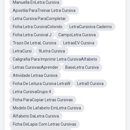
Manuella EnLetra Cursiva
Apostila ParaTreinar Letra Cursiva
Letra Cursiva ParaCompletar
Ficha Letra CursivaColorido
LetraCursiciva Caderno
Ficha Letra CursivaI J
CampoLetra Cursiva
Trazo De LetraL Cursiva
LetrasEV Cursiva
LetraCursi
9Letra Cursiva
Caligrafia Para Imprimir Letra CursivaAlfabeto
Letras CursivasAprender
BaseLetra Cursiva
Atividade Letraa Cursiva
Ficha De Leitura Cursiva LetraW
Letra0 Cursiva
Letra CursivaGrupo 4
Ficha ParaCopiar Letras Cursivas
Modelo De Lafabeto EmLetra Cursiva
Alfabeto DaLetra Cursiva
Ficha DeLapis Com Letras Cursivas