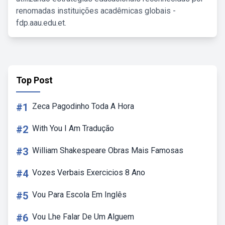
renomadas instituições acadêmicas globais -
fdp.aau.edu.et.
Top Post
#1
Zeca Pagodinho Toda A Hora
#2
With You I Am Tradução
#3
William Shakespeare Obras Mais Famosas
#4
Vozes Verbais Exercicios 8 Ano
#5
Vou Para Escola Em Inglês
#6
Vou Lhe Falar De Um Alguem