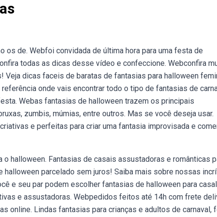
ias
 os de. Webfoi convidada de última hora para uma festa de
onfira todas as dicas desse vídeo e confeccione. Webconfira mu
s! Veja dicas faceis de baratas de fantasias para halloween femi
e referência onde vais encontrar todo o tipo de fantasias de carna
 festa. Webas fantasias de halloween trazem os principais
uxas, zumbis, múmias, entre outros. Mas se você deseja usar.
criativas e perfeitas para criar uma fantasia improvisada e com
ara o halloween. Fantasias de casais assustadoras e românticas p
e halloween parcelado sem juros! Saiba mais sobre nossas incr
ê e seu par podem escolher fantasias de halloween para casal
ativas e assustadoras. Webpedidos feitos até 14h com frete deli
s online. Lindas fantasias para crianças e adultos de carnaval, 