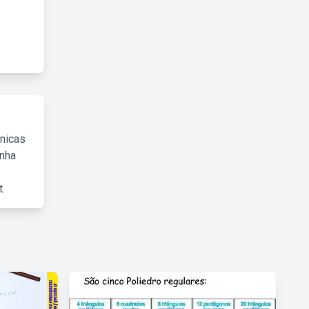
cnicas
inha
.