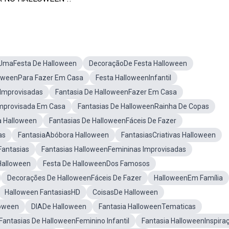
UmaFesta De Halloween
DecoraçãoDe Festa Halloween
loweenPara Fazer Em Casa
Festa HalloweenInfantil
nImprovisadas
Fantasia De HalloweenFazer Em Casa
Improvisada Em Casa
Fantasias De HalloweenRainha De Copas
a Halloween
Fantasias De HalloweenFáceis De Fazer
as
FantasiaAbóbora Halloween
FantasiasCriativas Halloween
Fantasias
Fantasias HalloweenFemininas Improvisadas
Halloween
Festa De HalloweenDos Famosos
Decorações De HalloweenFáceis De Fazer
HalloweenEm Família
Halloween FantasiasHD
CoisasDe Halloween
loween
DIADe Halloween
Fantasia HalloweenTematicas
Fantasias De HalloweenFeminino Infantil
Fantasia HalloweenInspira