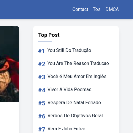
Contact
Tos
DMCA
Top Post
#1
You Still Do Tradução
#2
You Are The Reason Traducao
#3
Você é Meu Amor Em Inglês
#4
Viver A Vida Poemas
#5
Vespera De Natal Feriado
#6
Verbos De Objetivos Geral
#7
Vera E John Entrar