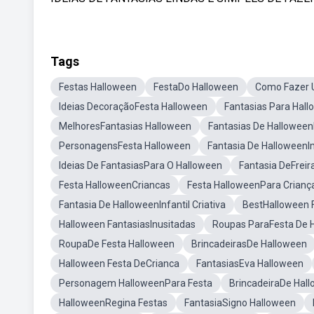
Tags
Festas Halloween
FestaDo Halloween
Como Fazer 
Ideias DecoraçãoFesta Halloween
Fantasias Para Hal
MelhoresFantasias Halloween
Fantasias De Hallowee
PersonagensFesta Halloween
Fantasia De Halloween
Ideias De FantasiasPara O Halloween
Fantasia DeFreir
Festa HalloweenCriancas
Festa HalloweenPara Crianç
Fantasia De HalloweenInfantil Criativa
BestHalloween 
Halloween FantasiasInusitadas
Roupas ParaFesta De 
RoupaDe Festa Halloween
BrincadeirasDe Halloween
Halloween Festa DeCrianca
FantasiasEva Halloween
Personagem HalloweenPara Festa
BrincadeiraDe Hal
HalloweenRegina Festas
FantasiaSigno Halloween