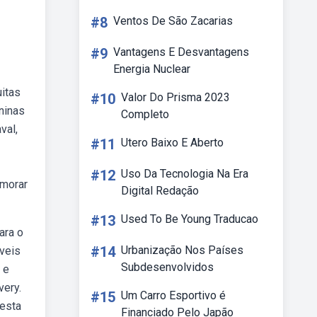
#8
Ventos De São Zacarias
#9
Vantagens E Desvantagens
Energia Nuclear
itas
#10
Valor Do Prisma 2023
ninas
Completo
val,
#11
Utero Baixo E Aberto
#12
Uso Da Tecnologia Na Era
emorar
Digital Redação
#13
Used To Be Young Traducao
ara o
#14
Urbanização Nos Países
íveis
Subdesenvolvidos
 e
very.
#15
Um Carro Esportivo é
festa
Financiado Pelo Japão