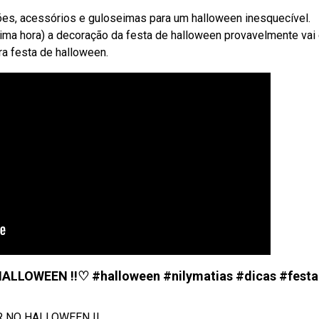
es, acessórios e guloseimas para um halloween inesquecível.
ima hora) a decoração da festa de halloween provavelmente vai 
ra festa de halloween.
ALLOWEEN !!♡ #halloween #nilymatias #dicas #festa
R NO HALLOWEEN !!