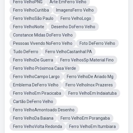
Ferro VelhoPNG
Arte EmFerro Velho
Ferro VelhoCuritiba
ImagensFerro Velho
Ferro VelhoSão Paulo
Ferro VelhoLogo
Ferro VelhoNoite
Desenho DoFerro Velho
Constance Midas DoFerro Velho
Pessoas Vivendo NoFerro Velho
Foto DeFerro Velho
Tudo DeFerro
Ferro VelhoCastanhal PA
Ferro VelhoDe Guerra
Ferro VelhosSp Material Fino
Ferro Velho Próximoa Casa Verde
Ferro VelhoCampo Largo
Ferro VelhoDe Ariado Mg
Emblema DeFerro Velho
Ferro VelhoInox Prazeres
Ferro VelhoEm Piracicaba
Ferro VelhoEm Indaiatuba
Cartão DeFerro Velho
Ferro VelhoAmontoado Desenho
Ferro VelhoDa Baiana
Ferro VelhoEm Porangaba
Ferro VelhoVolta Redonda
Ferro VelhoEm Itumbiara