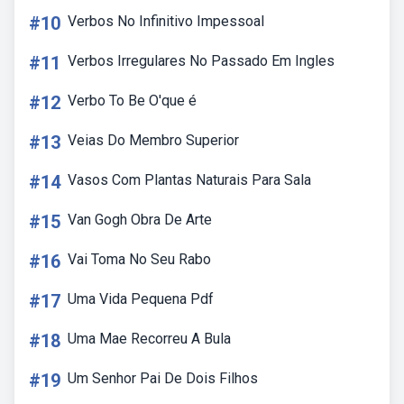
#10
Verbos No Infinitivo Impessoal
#11
Verbos Irregulares No Passado Em Ingles
#12
Verbo To Be O'que é
#13
Veias Do Membro Superior
#14
Vasos Com Plantas Naturais Para Sala
#15
Van Gogh Obra De Arte
#16
Vai Toma No Seu Rabo
#17
Uma Vida Pequena Pdf
#18
Uma Mae Recorreu A Bula
#19
Um Senhor Pai De Dois Filhos