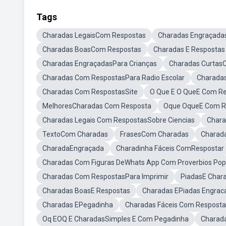
Tags
Charadas LegaisCom Respostas
Charadas Engraçada
Charadas BoasCom Respostas
Charadas E Respostas
Charadas EngraçadasPara Crianças
Charadas Curtas
Charadas Com RespostasPara Radio Escolar
Charada
Charadas Com RespostasSite
O Que E O QueE Com R
MelhoresCharadas Com Resposta
Oque OqueE Com R
Charadas Legais Com RespostasSobre Ciencias
Chara
TextoCom Charadas
FrasesCom Charadas
Charad
CharadaEngraçada
Charadinha Fáceis ComRespostar
Charadas Com Figuras DeWhats App Com Proverbios Pop
Charadas Com RespostasPara Imprimir
PiadasE Char
Charadas BoasE Respostas
Charadas EPiadas Engrac
Charadas EPegadinha
Charadas Fáceis Com Resposta
Oq EOQ E CharadasSimples E Com Pegadinha
Charad