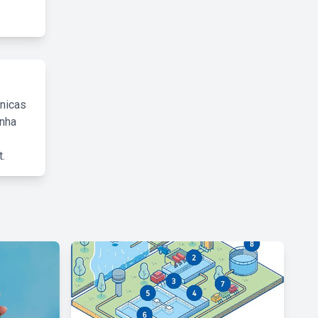
cnicas
inha
.