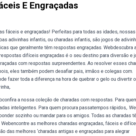
áceis E Engraçadas
 fáceis e engraçadas! Perfeitas para todas as idades, nossas
as adivinhas infantis, ou charadas infantis, são jogos de adivin
máticas que geralmente têm respostas engraçadas. Webdescubra 
respostas difíceis engraçadas é o seu destino para diversão e 
graçadas com respostas surpreendentes. Ao resolver esses cha
ois, eles também podem desafiar pais, irmãos e colegas com.
 fazer toda a diferença na hora de quebrar o gelo ou divertir 
inha,.
ebconfira a nossa coleção de charadas com respostas. Para que
radas inteligentes. Para quem procura passatempos rápidos,. We
sponder sozinho ou mandar para os amigos. Todas as charadas 
 Webencontre as melhores charadas engraçadas, fáceis e difíc
 das melhores ‘charadas antigas e engraçadas para alegrar