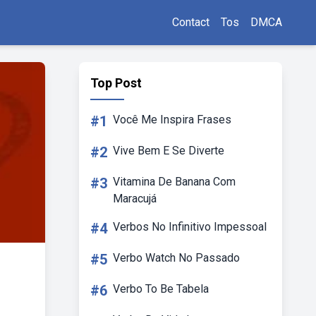
Contact
Tos
DMCA
Top Post
#1
Você Me Inspira Frases
#2
Vive Bem E Se Diverte
#3
Vitamina De Banana Com
Maracujá
#4
Verbos No Infinitivo Impessoal
#5
Verbo Watch No Passado
#6
Verbo To Be Tabela