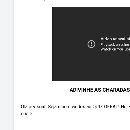
ADIVINHE AS CHARADAS
Olá pessoal! Sejam bem vindos ao QUIZ GERAL! Hoje 
que é ...