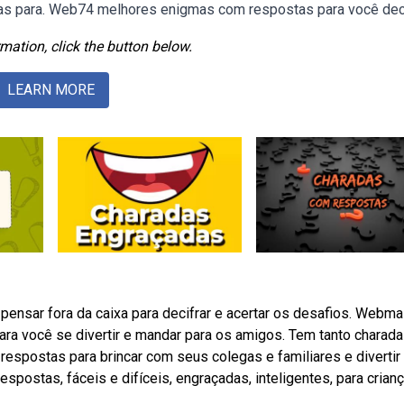
icas para. Web74 melhores enigmas com respostas para você deci
mation, click the button below.
LEARN MORE
ensar fora da caixa para decifrar e acertar os desafios. Webma
a você se divertir e mandar para os amigos. Tem tanto charad
 respostas para brincar com seus colegas e familiares e diverti
spostas, fáceis e difíceis, engraçadas, inteligentes, para crian