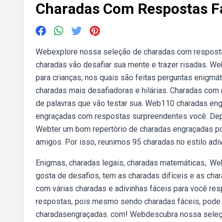
Charadas Com Respostas F
Webexplore nossa seleção de charadas com respostas
charadas vão desafiar sua mente e trazer risadas. Web
para crianças, nos quais são feitas perguntas enig
charadas mais desafiadoras e hilárias. Charadas com 
de palavras que vão testar sua. Web110 charadas en
engraçadas com respostas surpreendentes você. Dep
Webter um bom repertório de charadas engraçadas pode
amigos. Por isso, reunimos 95 charadas no estilo adiv
Enigmas, charadas legais, charadas matemáticas,. W
gosta de desafios, tem as charadas difíceis e as cha
com várias charadas e adivinhas fáceis para você re
respostas, pois mesmo sendo charadas fáceis, pode.
charadasengraçadas. com! Webdescubra nossa seleção