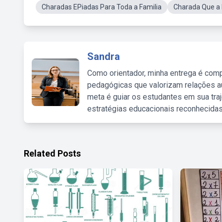
Charadas EPiadas Para Toda a Familia
Charada Que a
Sandra
Como orientador, minha entrega é comp
pedagógicas que valorizam relações au
meta é guiar os estudantes em sua traj
estratégias educacionais reconhecidas
Related Posts