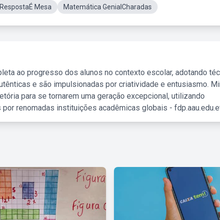
 RespostaÉ Mesa
Matemática GenialCharadas
leta ao progresso dos alunos no contexto escolar, adotando té
tênticas e são impulsionadas por criatividade e entusiasmo. M
etória para se tornarem uma geração excepcional, utilizando
 por renomadas instituições acadêmicas globais - fdp.aau.edu.et