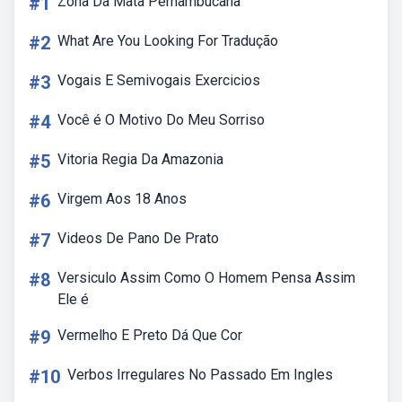
#1
Zona Da Mata Pernambucana
#2
What Are You Looking For Tradução
#3
Vogais E Semivogais Exercicios
#4
Você é O Motivo Do Meu Sorriso
#5
Vitoria Regia Da Amazonia
#6
Virgem Aos 18 Anos
#7
Videos De Pano De Prato
#8
Versiculo Assim Como O Homem Pensa Assim
Ele é
#9
Vermelho E Preto Dá Que Cor
#10
Verbos Irregulares No Passado Em Ingles