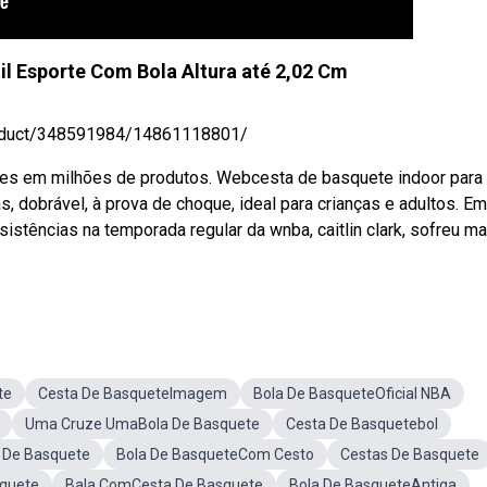
il Esporte Com Bola Altura até 2,02 Cm
/product/348591984/14861118801/
ões em milhões de produtos. Webcesta de basquete indoor para
as, dobrável, à prova de choque, ideal para crianças e adultos. Em
stências na temporada regular da wnba, caitlin clark, sofreu ma
te
Cesta De BasqueteImagem
Bola De BasqueteOficial NBA
Uma Cruze UmaBola De Basquete
Cesta De Basquetebol
 De Basquete
Bola De BasqueteCom Cesto
Cestas De Basquete
squete
Bala ComCesta De Basquete
Bola De BasqueteAntiga