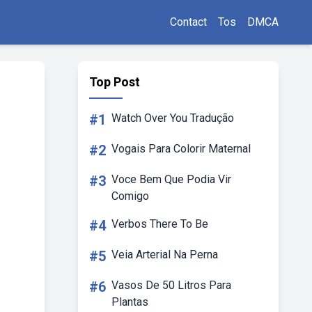
Contact
Tos
DMCA
Top Post
#1
Watch Over You Tradução
#2
Vogais Para Colorir Maternal
#3
Voce Bem Que Podia Vir
Comigo
#4
Verbos There To Be
#5
Veia Arterial Na Perna
#6
Vasos De 50 Litros Para
Plantas