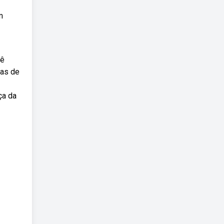
m
cê
tas de
ça da