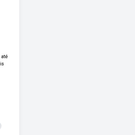
 até
is