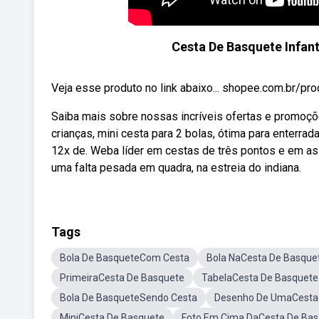
Cesta De Basquete Infant
Veja esse produto no link abaixo... shopee.com.br
Saiba mais sobre nossas incríveis ofertas e promoç
crianças, mini cesta para 2 bolas, ótima para enterrad
12x de. Weba líder em cestas de três pontos e em assi
uma falta pesada em quadra, na estreia do indiana.
Tags
Bola De BasqueteCom Cesta
Bola NaCesta De Basque
PrimeiraCesta De Basquete
TabelaCesta De Basquete
Bola De BasqueteSendo Cesta
Desenho De UmaCesta
MiniCesta De Basquete
Foto Em Cima DaCesta De Ba