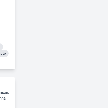
r
uete
cnicas
inha