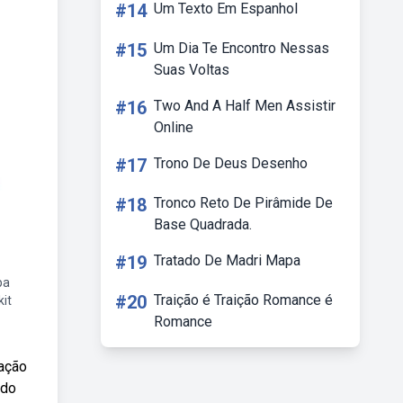
#14
Um Texto Em Espanhol
#15
Um Dia Te Encontro Nessas
Suas Voltas
#16
Two And A Half Men Assistir
Online
#17
Trono De Deus Desenho
#18
Tronco Reto De Pirâmide De
Base Quadrada.
#19
Tratado De Madri Mapa
ba
#20
Traição é Traição Romance é
kit
Romance
uação
ado