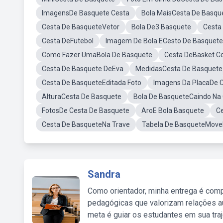
ImagensDe Basquete Cesta
Bola MaisCesta De Basqu
Cesta De BasqueteVetor
Bola De3 Basquete
Cesta
Cesta DeFutebol
Imagem De Bola ECesto De Basquete
Como Fazer UmaBola De Basquete
Cesta DeBasket C
Cesta De Basquete DeEva
MedidasCesta De Basquete
Cesta De BasqueteEditada Foto
Imagens Da PlacaDe 
AlturaCesta De Basquete
Bola De BasqueteCaindo Na
FotosDe Cesta De Basquete
AroE Bola Basquete
C
Cesta De BasqueteNa Trave
Tabela De BasqueteMove
Sandra
Como orientador, minha entrega é comp
pedagógicas que valorizam relações au
meta é guiar os estudantes em sua traj