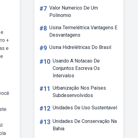
#7
Valor Numerico De Um
Polinomio
#8
Usina Termelétrica Vantagens E
 e
Desvantagens
rro +
#9
Usina Hidrelétricas Do Brasil
as e
de
#10
Usando A Notacao De
Conjuntos Escreva Os
Intervalos
#11
Urbanização Nos Países
você
Subdesenvolvidos
#12
Unidades De Uso Sustentavel
ete
#13
Unidades De Conservação Na
il
Bahia
ola