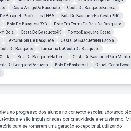
ete
Cesto AntigoDe Basquete
Cesta De BasqueteBranca
 De BasqueteProfissional NBA
Bola De BasqueteNa Cesta PNG
Bola De Basquete3X3
Pote Em FormaDe Bola De Basquete
om Bola
Cesta De Basquete4K
PontosBasquete Cesta
TexturaBola De Basquete
Cesta De BasqueteNa Escola
Cesta De Basquete
Tamanho DaCesta De Basquete
 Cesta
Bola De BasqueteNa Rede
Cesta De BasquetePara Monta
esta De BasquetePequena
Bola DeBasketball
OqueE Cesta Basq
l
leta ao progresso dos alunos no contexto escolar, adotando té
tênticas e são impulsionadas por criatividade e entusiasmo. M
etória para se tornarem uma geração excepcional, utilizando