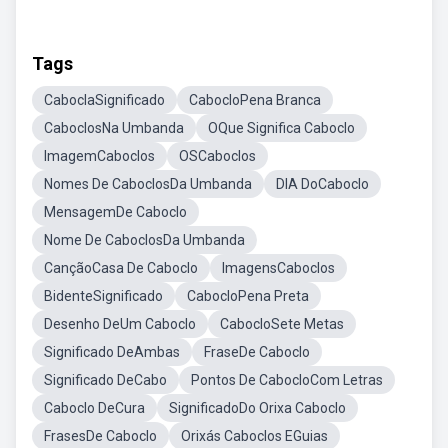
Tags
CaboclaSignificado
CabocloPena Branca
CaboclosNa Umbanda
OQue Significa Caboclo
ImagemCaboclos
OSCaboclos
Nomes De CaboclosDa Umbanda
DIA DoCaboclo
MensagemDe Caboclo
Nome De CaboclosDa Umbanda
CançãoCasa De Caboclo
ImagensCaboclos
BidenteSignificado
CabocloPena Preta
Desenho DeUm Caboclo
CabocloSete Metas
Significado DeAmbas
FraseDe Caboclo
Significado DeCabo
Pontos De CabocloCom Letras
Caboclo DeCura
SignificadoDo Orixa Caboclo
FrasesDe Caboclo
Orixás Caboclos EGuias