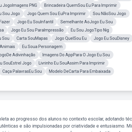
u JogoImagens PNG
Brincadeira QuemSou Eu Para Imprimir
u Sou Jogo
Jogo Quem Sou EuPra Imprimir
Sou NãoSou Jogo
Fazer
Jogo Eu SouInfantil
Semelhante AoJogo Eu Sou
sa
Jogo Eu Sou ParaImpressão
Eu Sou JogoTipo Nig
u Sou
Carta SouMapas
Jogo QuelSou Eu
Jogo Eu SouDisney
Animais
Eu Soua Personagem
ogoDe Adivinhação
Imagens Do AppPara O Jogo Eu Sou
u SouEstrel Jogo
Livrinho Eu SouAssim Para Imprimir
Caça PalavrasEu Sou
Modelo DeCarta Para Embaixada
leta ao progresso dos alunos no contexto escolar, adotando té
tênticas e são impulsionadas por criatividade e entusiasmo. M