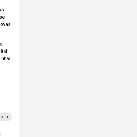
os
sse
 novas
 e
ital
inhar
rela