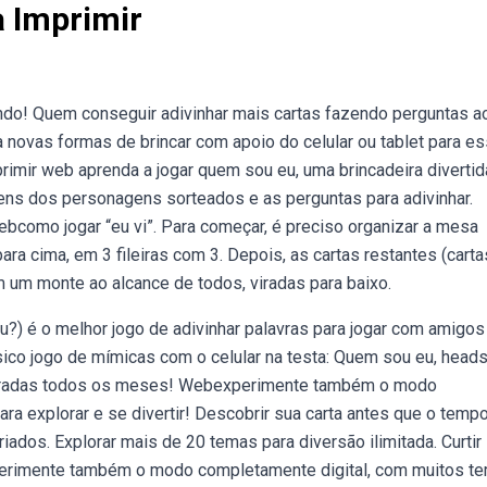
a Imprimir
do! Quem conseguir adivinhar mais cartas fazendo perguntas a
a novas formas de brincar com apoio do celular ou tablet para e
mprimir web aprenda a jogar quem sou eu, uma brincadeira divertid
agens dos personagens sorteados e as perguntas para adivinhar.
Webcomo jogar “eu vi”. Para começar, é preciso organizar a mesa
ara cima, em 3 fileiras com 3. Depois, as cartas restantes (carta
m monte ao alcance de todos, viradas para baixo.
u?) é o melhor jogo de adivinhar palavras para jogar com amigos
ssico jogo de mímicas com o celular na testa: Quem sou eu, head
 charadas todos os meses! Webexperimente também o modo
a explorar e se divertir! Descobrir sua carta antes que o temp
iados. Explorar mais de 20 temas para diversão ilimitada. Curtir
erimente também o modo completamente digital, com muitos t