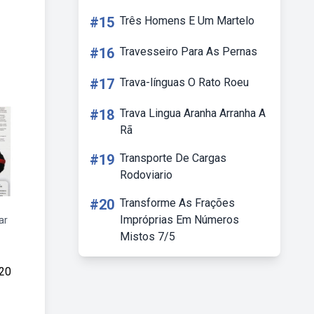
#15
Três Homens E Um Martelo
#16
Travesseiro Para As Pernas
#17
Trava-línguas O Rato Roeu
#18
Trava Lingua Aranha Arranha A
Rã
#19
Transporte De Cargas
Rodoviario
#20
Transforme As Frações
Impróprias Em Números
ar
Mistos 7/5
 20