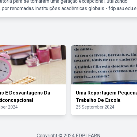
etória para se tornarem uma geração excepcional, utilizando
 por renomadas instituições acadêmicas globais - fdp.aau.edu.et
ns E Desvantagens Da
Uma Reportagem Pequena
nticoncepcional
Trabalho De Escola
ber 2024
25 September 2024
Copyright © 2024
FDPLEARN