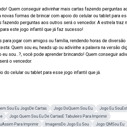
do! Quem conseguir adivinhar mais cartas fazendo perguntas a
a novas formas de brincar com apoio do celular ou tablet para e
tas fazendo perguntas aos outros será o vencedor. A estrela traz
 para este jogo infantil que já faz sucesso!
s para jogar com amigos ou família, rendendo horas de diversão
testa: Quem sou eu, heads up ou adivinhe a palavra na versão dig
eu sou…?, você pode aprender brincando! Quem conseguir adiv
será o vencedor.
do celular ou tablet para esse jogo infantil que já.
em Sou Eu JogoDe Cartas
Jogo DoQuem Sou Eu
Jogo Eu SouEst
ne
Jogo Quem Sou Eu De CartasE Tabuleiro Para Imprimir
ouAssim Para Imprimir
ImagensDo Jogo Eu Sou
Jogo QMSou Eu