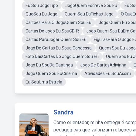
Eu Sou JogoTipo
JogoQuem Escreve Sou Eu
Eu So
QueSou Eu Jogo
Quem Sou EuFichas Jogo
O QueE
Cartões Para O JogoQuem Sou Eu
Jogo Quem Eu Sou
Cartas Do Jogo Eu SouCD-R
Jogo Quem Sou EuEm Ca
Cartas ParaJogar Quem Sou Eu
FigurasPara O Jogo E
Jogo De Cartas Eu Soua Condessa
Quem Sou Eu Jogo
Foto DasCartas Do Jogo Quem Sou Eu
Quem Sou Eu J
Jogo Eu SouDa Caatinga
Jogo De CartasAdivinha
E
Jogo Quem Sou EuCinema
Atividades Eu SouAssim
Eu SouUma Estrela
Sandra
Como orientador, minha entrega é comp
pedagógicas que valorizam relações au