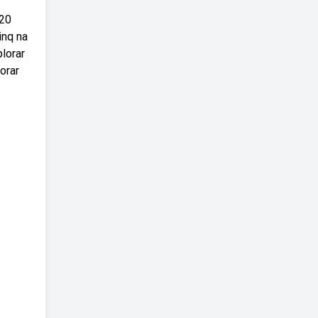
 20
inq na
lorar
orar