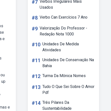
#7
Verbos Irregulares Mais
Usados
#8
Verbo Can Exercícios 7 Ano
os
#9
Valorização Do Professor -
sse
Redação Nota 1000
a e
#10
Unidades De Medida
Atividades
s
#11
Unidades De Conservação Na
Bahia
 ou
#12
Turma Da Mônica Nomes
s up
#13
Tudo O Que Sei Sobre O Amor
Pdf
o
#14
Três Pilares Da
emas e
Sustentabilidade