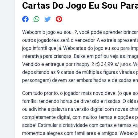
Cartas Do Jogo Eu Sou Par
Webcom o jogo eu sou…?, você pode aprender brincan
outros jogadores será o vencedor. A estrela apresent
jogo infantil que já. Webcartas do jogo eu sou para i
interativa para crianças. Baixe em pdf ou veja as im
Vendido e entregue por rihappy. 2 r$ 34,99 s/ juros. 
depositando as 9 cartas de múltiplas figuras viradas p
personagem) devem ser embaralhadas e deixadas em u
Com tudo pronto, o jogador mais novo deve. (o que so
família, rendendo horas de diversão e risadas. O clá
ou adivinhe a palavra na versão digital com novas
completamente digital, com muitos temas e opções par
acabe! Estimular a criatividade com cartas e temas var
momentos alegres com familiares e amigos. Webexp