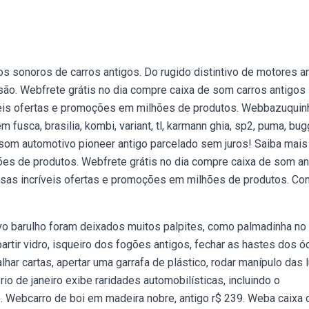
s sonoros de carros antigos. Do rugido distintivo de motores a
ão. Webfrete grátis no dia compre caixa de som carros antigos
veis ofertas e promoções em milhões de produtos. Webbazuquin
fusca, brasilia, kombi, variant, tl, karmann ghia, sp2, puma, bug
 som automotivo pioneer antigo parcelado sem juros! Saiba mais
es de produtos. Webfrete grátis no dia compre caixa de som an
ssas incríveis ofertas e promoções em milhões de produtos. Con
vo barulho foram deixados muitos palpites, como palmadinha no
artir vidro, isqueiro dos fogões antigos, fechar as hastes dos ó
lhar cartas, apertar uma garrafa de plástico, rodar manípulo das 
rio de janeiro exibe raridades automobilísticas, incluindo o
. Webcarro de boi em madeira nobre, antigo r$ 239. Weba caixa 