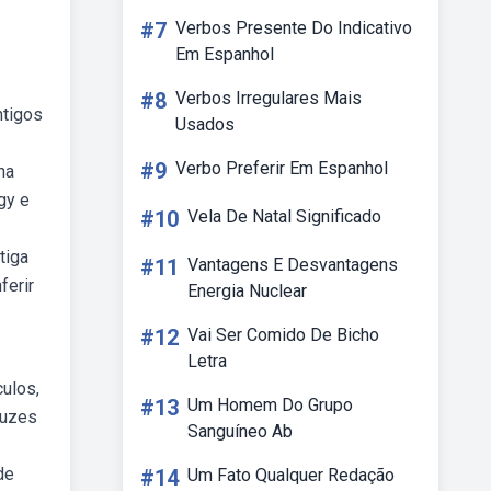
#7
Verbos Presente Do Indicativo
Em Espanhol
#8
Verbos Irregulares Mais
ntigos
Usados
#9
Verbo Preferir Em Espanhol
ha
gy e
#10
Vela De Natal Significado
tiga
#11
Vantagens E Desvantagens
ferir
Energia Nuclear
#12
Vai Ser Comido De Bicho
Letra
culos,
#13
Um Homem Do Grupo
luzes
Sanguíneo Ab
de
#14
Um Fato Qualquer Redação