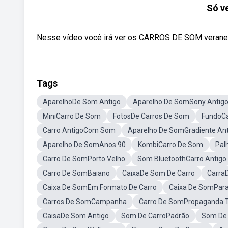
Só v
Nesse vídeo você irá ver os CARROS DE SOM veraneios
Tags
AparelhoDe Som Antigo
Aparelho De SomSony Antig
MiniCarro De Som
FotosDe Carros De Som
FundoC
Carro AntigoCom Som
Aparelho De SomGradiente Ant
Aparelho De SomAnos 90
KombiCarro De Som
Pal
Carro De SomPorto Velho
Som BluetoothCarro Antigo
Carro De SomBaiano
CaixaDe Som De Carro
Carra
Caixa De SomEm Formato De Carro
Caixa De SomPara
Carros De SomCampanha
Carro De SomPropaganda Tr
CaisaDe Som Antigo
Som De CarroPadrão
Som De 