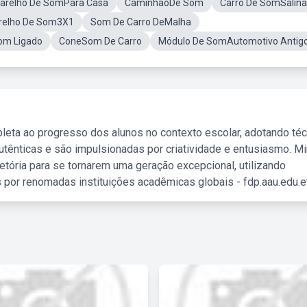
arelho De SomPara Casa
CaminhãoDe Som
Carro De SomSalina
relho De Som3X1
Som De Carro DeMalha
om Ligado
ConeSom De Carro
Módulo De SomAutomotivo Antig
leta ao progresso dos alunos no contexto escolar, adotando té
tênticas e são impulsionadas por criatividade e entusiasmo. M
etória para se tornarem uma geração excepcional, utilizando
 por renomadas instituições acadêmicas globais - fdp.aau.edu.et