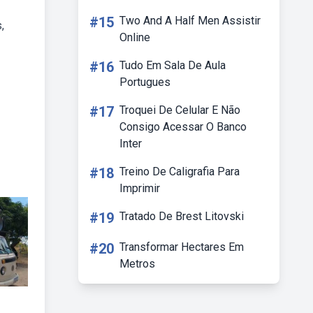
#15
Two And A Half Men Assistir
,
Online
#16
Tudo Em Sala De Aula
Portugues
#17
Troquei De Celular E Não
Consigo Acessar O Banco
Inter
#18
Treino De Caligrafia Para
Imprimir
#19
Tratado De Brest Litovski
#20
Transformar Hectares Em
Metros