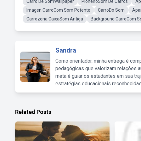
Carro De SomWallpaper
PioneiroSom De Carros
Ap
Imagen CarroCom Som Potente
CarroDo Som
Apa
Carrozeria CaixaSom Antiga
Background CarroCom S
Sandra
Como orientador, minha entrega é comp
pedagógicas que valorizam relações au
meta é guiar os estudantes em sua traj
estratégias educacionais reconhecidas
Related Posts