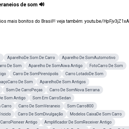
eraneios de som 🔊
 mais bonitos do Brasil!! veja também: youtu.be/HpFjv3jZ1xA .
o
AparelhoDe Som De Carro
Aparelho De SomAutomotivo
arro De Som
Aparelho De SomAiwa Antigo
FotoCarro De Som
igo
Carro De SomPirenópolis
Carro LotadoDe Som
haçoCarro De Som
AparelhoDe Som Antigos
Som De CarroPeças
Carro De SomNova Serrana
De Som Antigo
Som Em CarroSedan
 Carro
Carro De SomVeraneio
Som Carro800
iciclo
Carro De SomDivulgação
Modelos CaixaDe Som Carro
CarroPioneer Antigo
Amplificador De SomReceiver Antigo