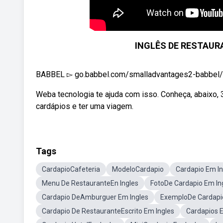
INGLÊS DE RESTAURA
BABBEL ▻ go.babbel.com/smalladvantages2-babbel/
Weba tecnologia te ajuda com isso. Conheça, abaixo, 3
cardápios e ter uma viagem.
Tags
CardapioCafeteria
ModeloCardapio
Cardapio Em In
Menu De RestauranteEn Ingles
FotoDe Cardapio Em In
Cardapio DeAmburguer Em Ingles
ExemploDe Cardapio
Cardapio De RestauranteEscrito Em Ingles
Cardapios 