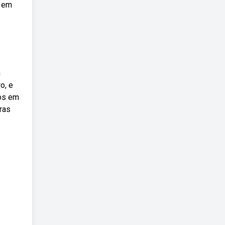
o em
m
o, e
ios em
ras