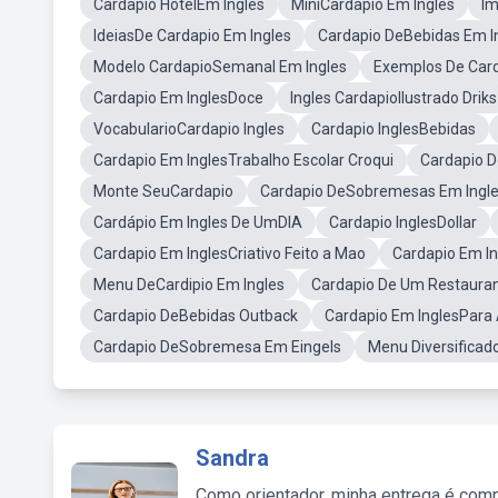
Cardapio HotelEm Ingles
MiniCardapio Em Ingles
Im
IdeiasDe Cardapio Em Ingles
Cardapio DeBebidas Em I
Modelo CardapioSemanal Em Ingles
Exemplos De Car
Cardapio Em InglesDoce
Ingles CardapioIlustrado Driks
VocabularioCardapio Ingles
Cardapio InglesBebidas
Cardapio Em InglesTrabalho Escolar Croqui
Cardapio D
Monte SeuCardapio
Cardapio DeSobremesas Em Ingl
Cardápio Em Ingles De UmDIA
Cardapio InglesDollar
Cardapio Em InglesCriativo Feito a Mao
Cardapio Em In
Menu DeCardipio Em Ingles
Cardapio De Um Restauran
Cardapio DeBebidas Outback
Cardapio Em InglesPara
Cardapio DeSobremesa Em Eingels
Menu Diversificad
Sandra
Como orientador, minha entrega é comp