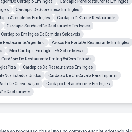
agemDe Cardapio Em Ingles
Cardapio ParaRestaurante Em Ingles
ngles
Cardapio DeSobremesa Em Ingles
dapiosCompletos Em Ingles
Cardapio DeCarne Restaurante
Cardapio SaudavelDe Restaurante Em Ingles
Cardapios Em Ingles DeComidas Saldaveis
e RestauranteArgentino
Avisos Na PortaDe Restaurante Em Ingles
es
Mini Cardapio Em Ingles E5 Sobre Mesas
Cardápio De Restaurante Em InglêsCom Entrada
glesPiza
Cardapios De Restaurantes Em Ingles
teNos Estados Unidos
Cardapio De UmCavalo Para Imprimir
 Aula De Conversação
Cardápio DeLanchonete Em Inglês
oDe Restaurante
leta ao progresso dos alunos no contexto escolar, adotando té