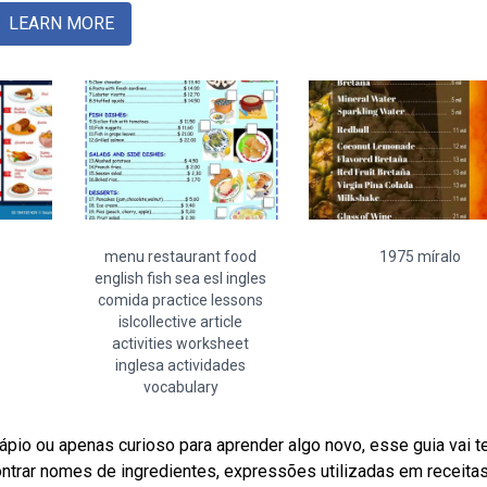
LEARN MORE
menu restaurant food
1975 míralo
english fish sea esl ingles
comida practice lessons
islcollective article
activities worksheet
inglesa actividades
vocabulary
pio ou apenas curioso para aprender algo novo, esse guia vai t
ontrar nomes de ingredientes, expressões utilizadas em receitas