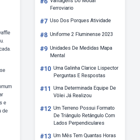
#6
Vantagens Do Modal
Ferroviario
#7
Uso Dos Porques Atividade
affle
#8
Uniforme 2 Fluminense 2023
u.
#9
Unidades De Medidas Mapa
cada.
Mental
#10
Uma Galinha Clarice Lispector
sse
Perguntas E Respostas
 comum
#11
Uma Determinada Equipe De
ar
Vôlei Já Realizou
s e
#12
Um Terreno Possui Formato
u de
De Triângulo Retângulo Com
Lados Perpendiculares
#13
Um Mês Tem Quantas Horas