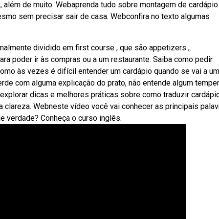
o, além de muito. Webaprenda tudo sobre montagem de cardápi
esmo sem precisar sair de casa. Webconfira no texto algumas
almente dividido em first course , que são appetizers ,.
ara poder ir às compras ou a um restaurante. Saiba como pedir
omo às vezes é difícil entender um cardápio quando se vai a u
erde com alguma explicação do prato, não entende algum temper
s explorar dicas e melhores práticas sobre como traduzir cardáp
 a clareza. Webneste vídeo você vai conhecer as principais palav
de verdade? Conheça o curso inglês.