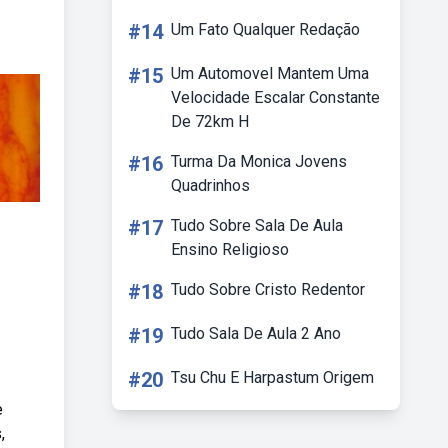
#14
Um Fato Qualquer Redação
#15
Um Automovel Mantem Uma
Velocidade Escalar Constante
De 72km H
#16
Turma Da Monica Jovens
Quadrinhos
#17
Tudo Sobre Sala De Aula
Ensino Religioso
#18
Tudo Sobre Cristo Redentor
#19
Tudo Sala De Aula 2 Ano
#20
Tsu Chu E Harpastum Origem
e
,