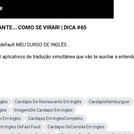
NTE... COMO SE VIRAR! | DICA #65
default MEU CURSO DE INGLÊS ...
 aplicativos de tradução simultânea que vão te auxiliar a entend
gles
Cardápio De Restaurante Em Inglês
CardapioHamburguer
gles
ImagensDe Cardapio Em Ingles
 Em Ingles
Cardapio Em InglesCompleto
Em Ingles DeFast Food
Cardapio DeComida Em Ingles