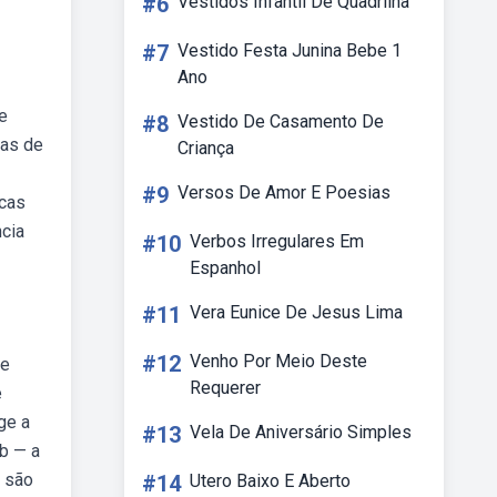
#6
Vestidos Infantil De Quadrilha
#7
Vestido Festa Junina Bebe 1
Ano
e
#8
Vestido De Casamento De
ras de
Criança
#9
Versos De Amor E Poesias
icas
ncia
#10
Verbos Irregulares Em
Espanhol
#11
Vera Eunice De Jesus Lima
#12
Venho Por Meio Deste
 e
Requerer
e
ge a
#13
Vela De Aniversário Simples
eb — a
a são
#14
Utero Baixo E Aberto