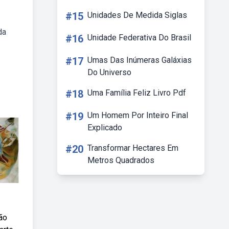
#15
Unidades De Medida Siglas
da
#16
Unidade Federativa Do Brasil
#17
Umas Das Inúmeras Galáxias
Do Universo
#18
Uma Família Feliz Livro Pdf
#19
Um Homem Por Inteiro Final
Explicado
#20
Transformar Hectares Em
Metros Quadrados
ão