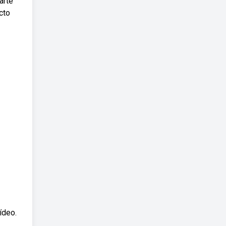
arte
cto
ídeo.