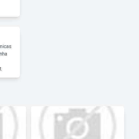
cnicas
inha
.