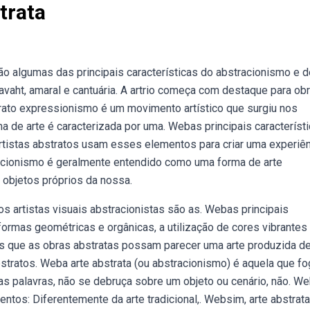
trata
são algumas das principais características do abstracionismo e d
avaht, amaral e cantuária. A artrio começa com destaque para ob
trato expressionismo é um movimento artístico que surgiu nos
a de arte é caracterizada por uma. Webas principais característ
 artistas abstratos usam esses elementos para criar uma experiê
tracionismo é geralmente entendido como uma forma de arte
 objetos próprios da nossa.
s artistas visuais abstracionistas são as. Webas principais
 formas geométricas e orgânicas, a utilização de cores vibrantes
ais que as obras abstratas possam parecer uma arte produzida d
stratos. Weba arte abstrata (ou abstracionismo) é aquela que fo
ras palavras, não se debruça sobre um objeto ou cenário, não. W
mentos: Diferentemente da arte tradicional,. Websim, arte abstrat