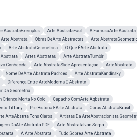
te AbstrataExemplos
Arte AbstrataFácil
A FamosaArte Abstrata
 Arte Abstrata
Obras DeArte Abstractas
Arte AbstrataGeometri
o
Arte AbstrataGeométrica
O Que ÉArte Abstrata
 Abstrata
Artes Abstratas
Arte AbstrataTumblr
iva Conhecida
Arte AbstrataSlide Apresentaçao
ArteAbistrato
Nome DeArte Abstrata Padroes
Arte AbstrataKandinsky
m
Diferença Entre ArteModerna E Abstrata
tir Da Geometria
 Criança Morta No Colo
Capacho ComArte Aqbstrata
nto Tiffany
Pre Historia EArte Abstrata
Obras AbstrataBrasil
te ArteAbstrta Tons Claros
Artistas Da ArteAbstracionista Geométr
agem DaAte Abstrata PDF
Arte AbstrataIvan Serpa
bstarta
A Arte Abstrata
Tudo Sobrea Arte Abstrata