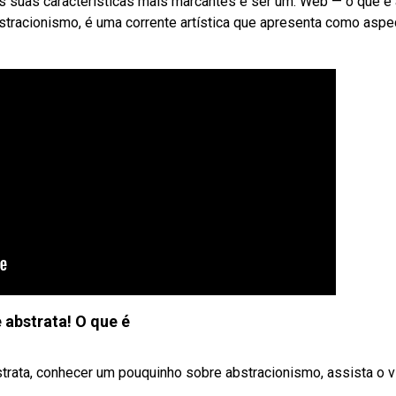
 suas características mais marcantes é ser um. Web — o que é 
stracionismo, é uma corrente artística que apresenta como aspe
 abstrata! O que é
strata, conhecer um pouquinho sobre abstracionismo, assista o v