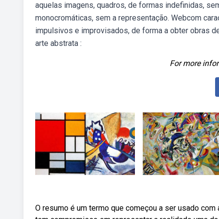
aquelas imagens, quadros, de formas indefinidas, se
monocromáticas, sem a representação. Webcom caract
impulsivos e improvisados, de forma a obter obras d
arte abstrata :
For more infor
O resumo é um termo que começou a ser usado com a.