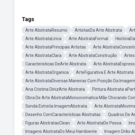
Tags
Arte AbstrataResumo
ArtistasDa Arte Abstrata
Ar
Arte AbstrataLírica
Arte AbstrataFormal
HistóriaDa
Arte AbstrataPrincipais Artistas
Arte AbstrataConceit
Arte AbstrataClara
Arte AbstrataConstrução
Artes
Caracteristicas DeArte Abstrata
Arte AbstrataExpress
Arte AbstrataOrganica
ArteFigurativa E Arte Abstrata
Arte AbstrataDiversas Maneiras Com Posição Da Image
Ana Cristina DinizArte Abstrata
Pintura Abstrata aPar
Obra De Arte AbstrataMonocromatica Mãe Chorando Com
Senda Estreita ImagemAbstrata
Arte AbstrataMovime
Desenho ComCaracterísticas Abstratas
Quadros De Ar
Figuras AbstratasClean
Arte AbstrataDe Pesoa
Im
Imagens AbstrataDo Meui Hambiente
Imagem Driks A