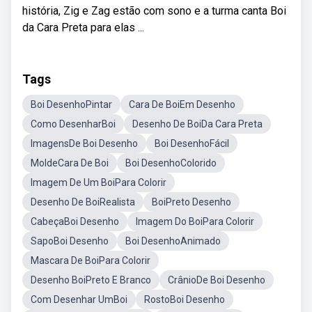
história, Zig e Zag estão com sono e a turma canta Boi
da Cara Preta para elas ...
Tags
Boi DesenhoPintar
Cara De BoiEm Desenho
Como DesenharBoi
Desenho De BoiDa Cara Preta
ImagensDe Boi Desenho
Boi DesenhoFácil
MoldeCara De Boi
Boi DesenhoColorido
Imagem De Um BoiPara Colorir
Desenho De BoiRealista
BoiPreto Desenho
CabeçaBoi Desenho
Imagem Do BoiPara Colorir
SapoBoi Desenho
Boi DesenhoAnimado
Mascara De BoiPara Colorir
Desenho BoiPreto E Branco
CrânioDe Boi Desenho
Com Desenhar UmBoi
RostoBoi Desenho