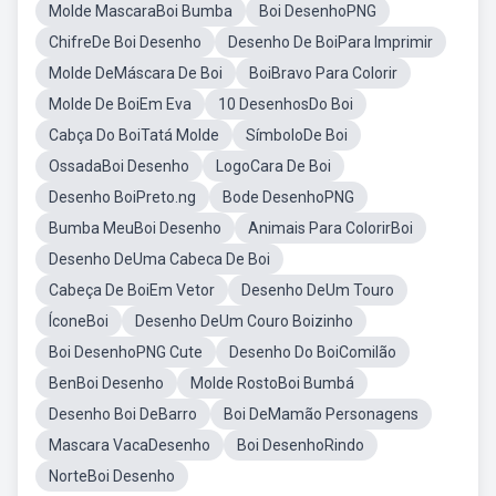
Molde MascaraBoi Bumba
Boi DesenhoPNG
ChifreDe Boi Desenho
Desenho De BoiPara Imprimir
Molde DeMáscara De Boi
BoiBravo Para Colorir
Molde De BoiEm Eva
10 DesenhosDo Boi
Cabça Do BoiTatá Molde
SímboloDe Boi
OssadaBoi Desenho
LogoCara De Boi
Desenho BoiPreto.ng
Bode DesenhoPNG
Bumba MeuBoi Desenho
Animais Para ColorirBoi
Desenho DeUma Cabeca De Boi
Cabeça De BoiEm Vetor
Desenho DeUm Touro
ÍconeBoi
Desenho DeUm Couro Boizinho
Boi DesenhoPNG Cute
Desenho Do BoiComilão
BenBoi Desenho
Molde RostoBoi Bumbá
Desenho Boi DeBarro
Boi DeMamão Personagens
Mascara VacaDesenho
Boi DesenhoRindo
NorteBoi Desenho