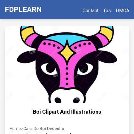
FDPLEARN
Contact
Tos
DMCA
Boi Clipart And Illustrations
Home
>
Cara De Boi Desenho