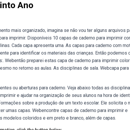
into Ano
nto mais organizado, imagina se não vou ter alguns arquivos p
ara imprimir. Disponíveis 10 capas de caderno para imprimir c
linas. Cada capa apresenta uma. As capas para caderno com mo
te para identificar os materiais das crianças. Então podemos 
:. Webentão preparei estas capa de caderno para imprimir color
 mesmo no retorno as aulas. As disciplinas de sala. Webcapa para
ntes ou aberturas para caderno. Veja abaixo todas as disciplina
primir e ajudar na organização de seus alunos na hora de identi
formações sobre a produção de um texto escolar. Ele solicita o
fazer umas capas. Webencontre capas de caderno para imprimir e
os modelos coloridos e em preto e branco, além de capas.
mation, click the button below.