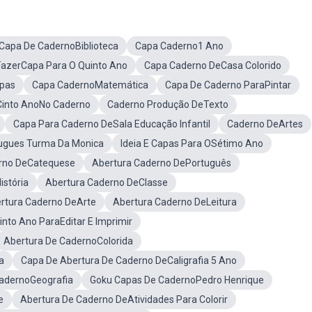
Capa De CadernoBiblioteca
Capa Caderno1 Ano
FazerCapa Para O Quinto Ano
Capa Caderno DeCasa Colorido
apas
Capa CadernoMatemática
Capa De Caderno ParaPintar
Cinto AnoNo Caderno
Caderno Produção DeTexto
Capa Para Caderno DeSala Educação Infantil
Caderno DeArtes
ugues Turma Da Monica
Ideia E Capas Para OSétimo Ano
rno DeCatequese
Abertura Caderno DePortuguês
stória
Abertura Caderno DeClasse
rtura Caderno DeArte
Abertura Caderno DeLeitura
nto Ano ParaEditar E Imprimir
Abertura De CadernoColorida
a
Capa De Abertura De Caderno DeCaligrafia 5 Ano
adernoGeografia
Goku Capas De CadernoPedro Henrique
e
Abertura De Caderno DeAtividades Para Colorir