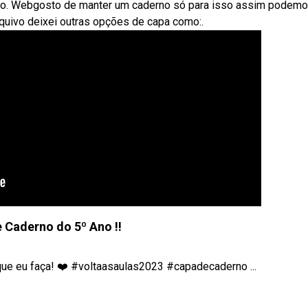
são. Webgosto de manter um caderno só para isso assim podem
rquivo deixei outras opções de capa como:.
 Caderno do 5º Ano !!
ue eu faça! ❤️ #voltaasaulas2023 #capadecaderno ...