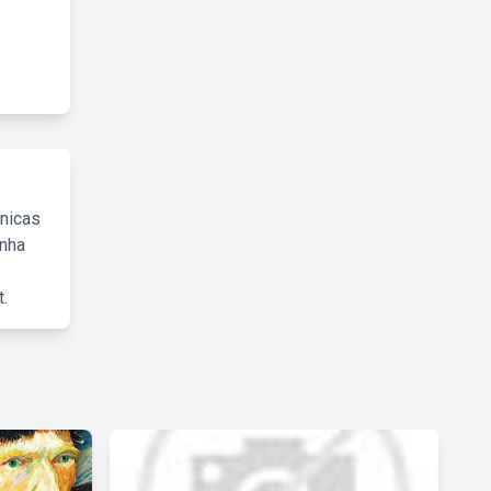
cnicas
inha
.