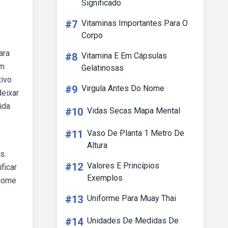
Significado
#7
Vitaminas Importantes Para O
Corpo
ara
#8
Vitamina E Em Cápsulas
om
Gelatinosas
tivo
#9
Virgula Antes Do Nome
deixar
ida
#10
Vidas Secas Mapa Mental
#11
Vaso De Planta 1 Metro De
Altura
s.
#12
Valores E Princípios
ficar
Exemplos
 nome
#13
Uniforme Para Muay Thai
#14
Unidades De Medidas De