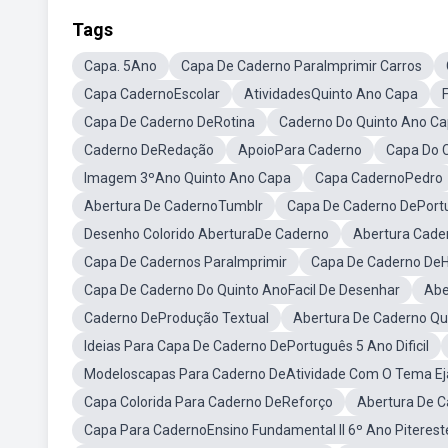
Tags
Capa. 5Ano
Capa De Caderno ParaImprimir Carros
Capa CadernoEscolar
AtividadesQuinto Ano Capa
Capa De Caderno DeRotina
Caderno Do Quinto Ano C
Caderno DeRedação
ApoioPara Caderno
Capa Do 
Imagem 3ºAno Quinto Ano Capa
Capa CadernoPedro
Abertura De CadernoTumblr
Capa De Caderno DePort
Desenho Colorido AberturaDe Caderno
Abertura Cade
Capa De Cadernos ParaImprimir
Capa De Caderno DeHi
Capa De Caderno Do Quinto AnoFacil De Desenhar
Abe
Caderno DeProdução Textual
Abertura De Caderno Qui
Ideias Para Capa De Caderno DePortuguês 5 Ano Dificil
Modeloscapas Para Caderno DeAtividade Com O Tema Ej
Capa Colorida Para Caderno DeReforço
Abertura De C
Capa Para CadernoEnsino Fundamental II 6º Ano Piterest