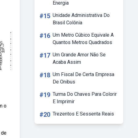
Energia
#15
Unidade Administrativa Do
Brasil Colônia
#16
Um Metro Cúbico Equivale A
Quantos Metros Quadrados
#17
Um Grande Amor Não Se
Acaba Assim
#18
Um Fiscal De Certa Empresa
De Onibus
#19
Turma Do Chaves Para Colorir
E Imprimir
m o
#20
Trezentos E Sessenta Reais
 de