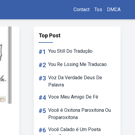
Contact
Tos
DMCA
Top Post
#1
You Still Do Tradução
#2
You Re Losing Me Traducao
#3
Voz Da Verdade Deus De
Palavra
#4
Voce Meu Amigo De Fé
#5
Você é Oxitona Paroxitona Ou
Proparoxitona
#6
Você Calado é Um Poeta