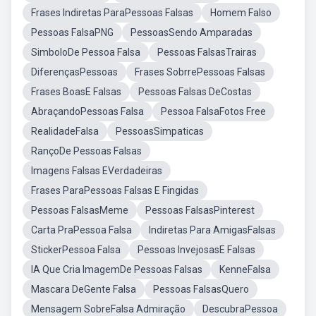
Frases Indiretas ParaPessoas Falsas
Homem Falso
Pessoas FalsaPNG
PessoasSendo Amparadas
SimboloDe Pessoa Falsa
Pessoas FalsasTrairas
DiferençasPessoas
Frases SobrrePessoas Falsas
Frases BoasE Falsas
Pessoas Falsas DeCostas
AbraçandoPessoas Falsa
Pessoa FalsaFotos Free
RealidadeFalsa
PessoasSimpaticas
RançoDe Pessoas Falsas
Imagens Falsas EVerdadeiras
Frases ParaPessoas Falsas E Fingidas
Pessoas FalsasMeme
Pessoas FalsasPinterest
Carta PraPessoa Falsa
Indiretas Para AmigasFalsas
StickerPessoa Falsa
Pessoas InvejosasE Falsas
IA Que Cria ImagemDe Pessoas Falsas
KenneFalsa
Mascara DeGente Falsa
Pessoas FalsasQuero
Mensagem SobreFalsa Admiração
DescubraPessoa