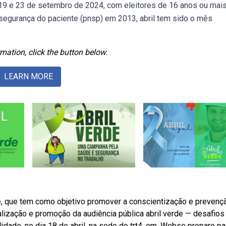
 19 e 23 de setembro de 2024, com eleitores de 16 anos ou mais
egurança do paciente (pnsp) em 2013, abril tem sido o mês
mation, click the button below.
LEARN MORE
e, que tem como objetivo promover a conscientização e prevenç
lização e promoção da audiência pública abril verde — desafios
dade, no dia 18 de abril, na sede do trt4, em. Webse prepare pa