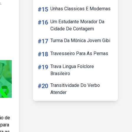
.
#15
Unhas Classicas E Modernas
#16
Um Estudante Morador Da
Cidade De Contagem
#17
Turma Da Mônica Jovem Gibi
#18
Travesseiro Para As Pernas
#19
Trava Lingua Folclore
Brasileiro
#20
Transitividade Do Verbo
Atender
ão de
 para
ra as