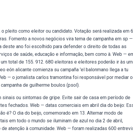
o pleito como eleitor ou candidato. Votação será realizada em 
ras. Fomento a novos negócios vira tema de campanha em sp — 
deste ano foi escolhido para defender o direito de todas as
rviços de saúde, educação e informação, bem como à. Web — e
um total de 155. 912. 680 eleitoras e eleitores poderão ir às ur
neo eón alicante comienza su campaña 'el balonmano llega a tu
Web — o jornalista carlos tramontina foi responsável por mediar o
na campanha de guilherme boulos (psol).
inais ou sintomas de gripe. Evite sair de casa em período de
es fechados. Web — datas comerciais em abril dia do beijo: Es
ão é? O dia do beijo, comemorado em 13. Alternar modo de
is em todo o mundo se iluminam de azul no dia 2 de abril,
 de atenção à comunidade. Web — foram realizadas 600 entrevi