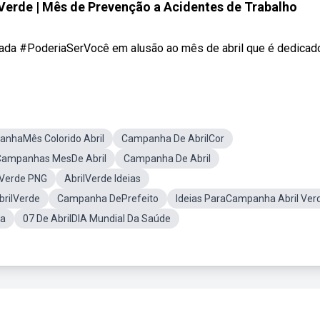
erde | Mês de Prevenção a Acidentes de Trabalho
ada #PoderiaSerVocê em alusão ao mês de abril que é dedicado 
nhaMês Colorido Abril
Campanha De AbrilCor
Campanhas MesDe Abril
Campanha De Abril
lVerde PNG
AbrilVerde Ideias
brilVerde
Campanha DePrefeito
Ideias ParaCampanha Abril Ver
ia
07 De AbrilDIA Mundial Da Saúde