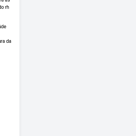
do rh
úde
ura da