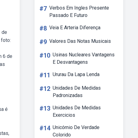
#7
Verbos Em Ingles Presente
Passado E Futuro
#8
Veia E Arteria Diferença
6 de
foto:
#9
Valores Das Notas Musicais
#10
Usinas Nucleares Vantagens
m 6 de
E Desvantagens
nas
#11
Ururau Da Lapa Lenda
#12
Unidades De Medidas
Padronizadas
#13
Unidades De Medidas
sa é
Exercicios
#14
Unicórnio De Verdade
stas,
Colorido