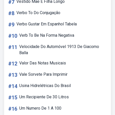
#7
Vestido Mae E Filha Longo
#8
Verbo To Do Conjugação
#9
Verbo Gustar Em Espanhol Tabela
#10
Verb To Be Na Forma Negativa
#11
Velocidade Do Automóvel 1913 De Giacomo
Balla
#12
Valor Das Notas Musicais
#13
Vale Sorvete Para Imprimir
#14
Usina Hidrelétricas Do Brasil
#15
Um Recipiente De 30 Litros
#16
Um Numero De 1 A 100