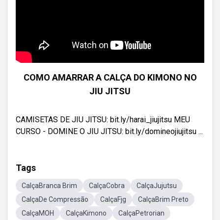
COMO AMARRAR A CALÇA DO KIMONO NO
JIU JITSU
CAMISETAS DE JIU JITSU: bit.ly/harai_jiujitsu MEU
CURSO - DOMINE O JIU JITSU: bit.ly/domineojiujitsu ...
Tags
CalçaBranca Brim
CalçaCobra
CalçaJujutsu
CalçaDe Compressão
CalçaFjg
CalçaBrim Preto
CalçaMOH
CalçaKimono
CalçaPetrorian