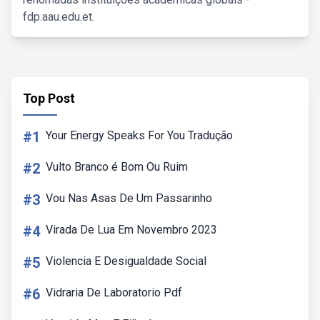
fdp.aau.edu.et.
Top Post
#1
Your Energy Speaks For You Tradução
#2
Vulto Branco é Bom Ou Ruim
#3
Vou Nas Asas De Um Passarinho
#4
Virada De Lua Em Novembro 2023
#5
Violencia E Desigualdade Social
#6
Vidraria De Laboratorio Pdf