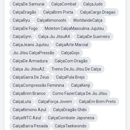
CalçaDe Samurai
CalçaCombat
CalçaJudo
CalçaDragão
CalçaBrim Preta
CalçaCargo Dragao
CalçaRyu
CalçaKimonoshi
WorldwideCalça
CalçaDe Fogo
Moleton CalçaMasculina Jujutsu
CalçaGym
Calça Jiu JitsuA4
CalçaDe Guerreiro
CalçaJeans Jujutsu
CalçaArte Marcial
Jiu Jitsu CalçaPressão
CalçaGojo
CalçaDe Armadura
CalçaCom Dragão
Calça Jiu JitsuA2
Treino DeJiu Jitsu De Calça
CalçaGarra De Zeus
CalçaPula Brejo
CalçaCompressão Feminina
CalçaKenji
CalçaBrim Branco
Como FazerCalça De Jiu Jitsu
CalçaLuta
CalçaForça Jovem
CalçaEm Brim Preto
CalçaKimono Azul
CalçaDragão Ghibi
CalçaWTC Azul
CalçaCombate Japonesa
CalçaBarra Pesada
CalçaTaekwondo